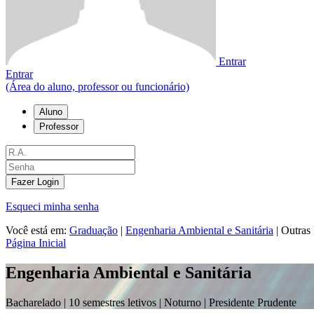
Entrar
Entrar
(Área do aluno, professor ou funcionário)
Aluno
Professor
Fazer Login
Esqueci minha senha
Você está em:
Graduação
|
Engenharia Ambiental e Sanitária
|
Outras
Página Inicial
Engenharia Ambiental e Sanitária
Bacharelado |
10 semestres letivos | Noturno
| Presidente Prudente