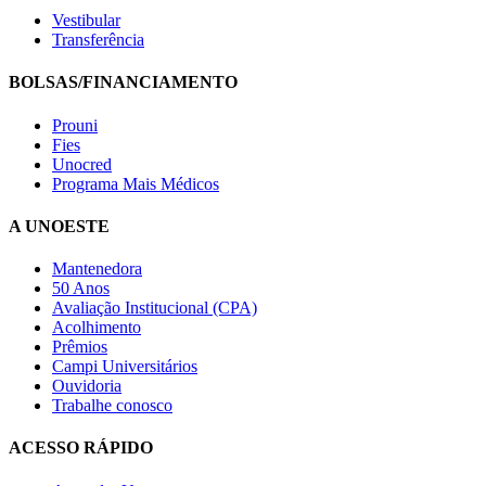
Vestibular
Transferência
BOLSAS/FINANCIAMENTO
Prouni
Fies
Unocred
Programa Mais Médicos
A UNOESTE
Mantenedora
50 Anos
Avaliação Institucional (CPA)
Acolhimento
Prêmios
Campi Universitários
Ouvidoria
Trabalhe conosco
ACESSO RÁPIDO