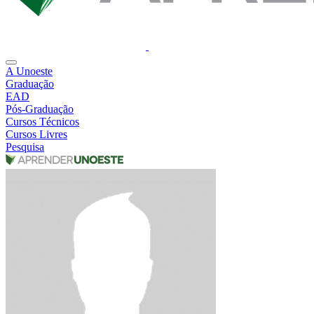
A Unoeste
Graduação
EAD
Pós-Graduação
Cursos Técnicos
Cursos Livres
Pesquisa