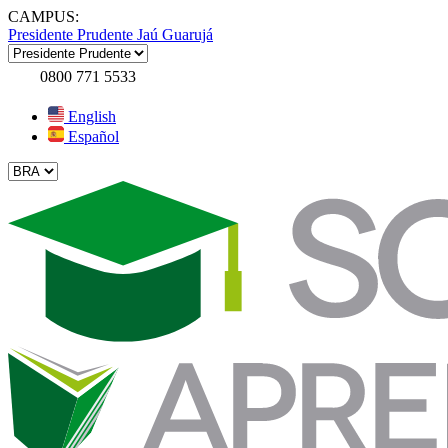
CAMPUS:
Presidente Prudente
Jaú
Guarujá
0800 771 5533
English
Español