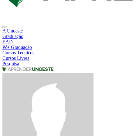
A Unoeste
Graduação
EAD
Pós-Graduação
Cursos Técnicos
Cursos Livres
Pesquisa