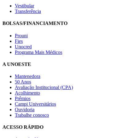
Vestibular
Transferência
BOLSAS/FINANCIAMENTO
Prouni
Fies
Unocred
Programa Mais Médicos
A UNOESTE
Mantenedora
50 Anos
Avaliação Institucional (CPA)
Acolhimento
Prêmios
Campi Universitários
Ouvidoria
Trabalhe conosco
ACESSO RÁPIDO