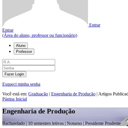
Entrar
Entrar
(Área do aluno, professor ou funcionário)
Aluno
Professor
Fazer Login
Esqueci minha senha
Você está em:
Graduação
|
Engenharia de Produção
|
Artigos Publica
Página Inicial
Engenharia de Produção
Bacharelado |
10 semestres letivos | Noturno
| Presidente Prudente