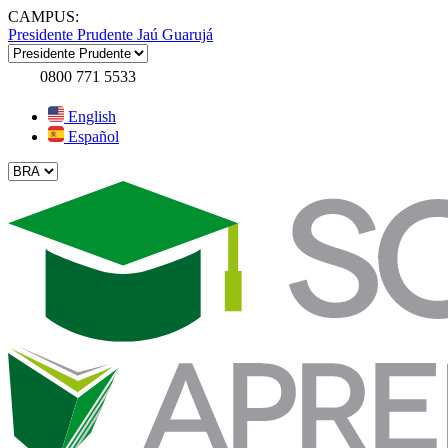
CAMPUS:
Presidente Prudente
Jaú
Guarujá
0800 771 5533
English
Español