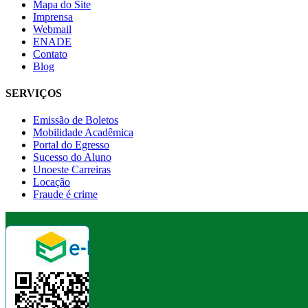
Mapa do Site
Imprensa
Webmail
ENADE
Contato
Blog
SERVIÇOS
Emissão de Boletos
Mobilidade Acadêmica
Portal do Egresso
Sucesso do Aluno
Unoeste Carreiras
Locação
Fraude é crime