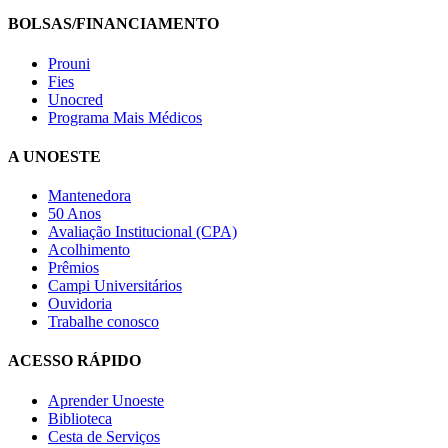
BOLSAS/FINANCIAMENTO
Prouni
Fies
Unocred
Programa Mais Médicos
A UNOESTE
Mantenedora
50 Anos
Avaliação Institucional (CPA)
Acolhimento
Prêmios
Campi Universitários
Ouvidoria
Trabalhe conosco
ACESSO RÁPIDO
Aprender Unoeste
Biblioteca
Cesta de Serviços