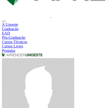
A Unoeste
Graduação
EAD
Pós-Graduação
Cursos Técnicos
Cursos Livres
Pesquisa