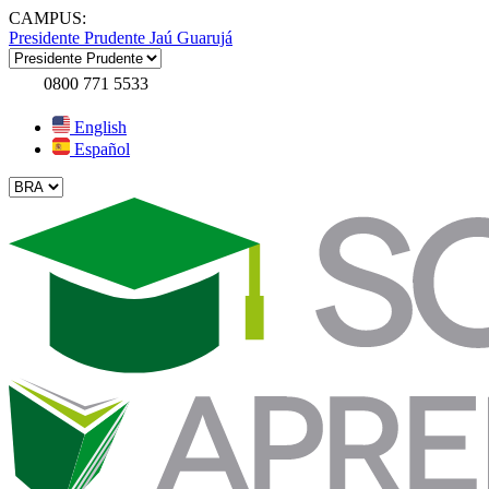
CAMPUS:
Presidente Prudente
Jaú
Guarujá
0800 771 5533
English
Español