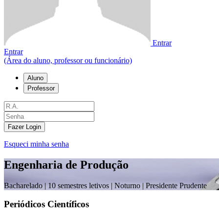
Entrar
Entrar
(Área do aluno, professor ou funcionário)
Aluno
Professor
Fazer Login
Esqueci minha senha
Engenharia de Produção
Bacharelado |
10 semestres letivos | Noturno
| Presidente Prudente
Periódicos Científicos