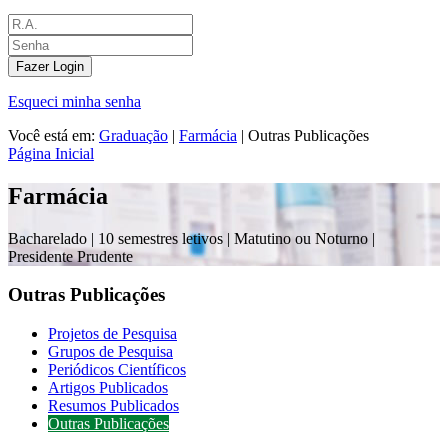
Fazer Login
Esqueci minha senha
Você está em:
Graduação
|
Farmácia
|
Outras Publicações
Página Inicial
Farmácia
Bacharelado |
10 semestres letivos | Matutino ou Noturno
|
Presidente Prudente
Outras Publicações
Projetos de Pesquisa
Grupos de Pesquisa
Periódicos Científicos
Artigos Publicados
Resumos Publicados
Outras Publicações