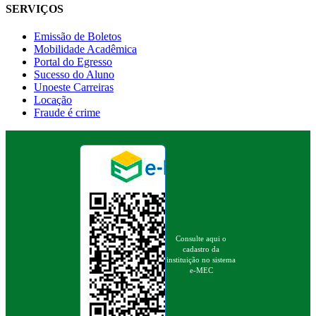
SERVIÇOS
Emissão de Boletos
Mobilidade Acadêmica
Portal do Egresso
Sucesso do Aluno
Unoeste Carreiras
Locação
Fraude é crime
Consulte aqui o
cadastro da
instituição no sistema
e-MEC