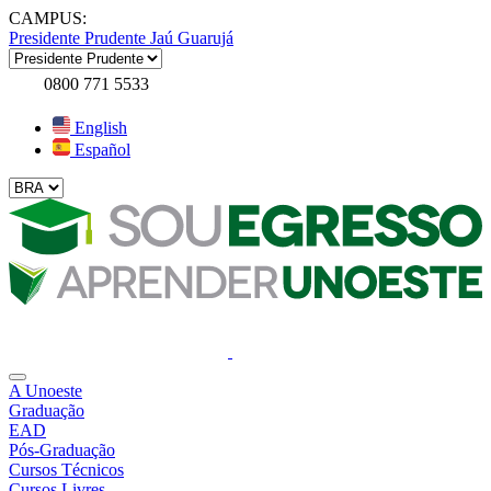
CAMPUS:
Presidente Prudente
Jaú
Guarujá
0800 771 5533
English
Español
A Unoeste
Graduação
EAD
Pós-Graduação
Cursos Técnicos
Cursos Livres