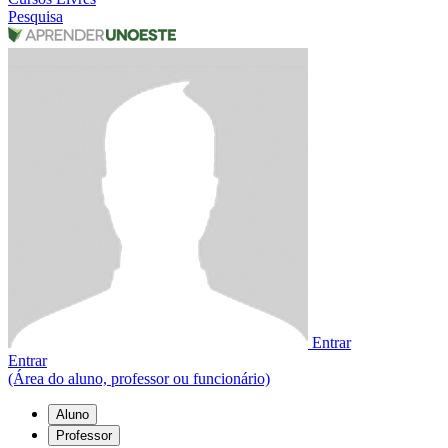
Pesquisa
Entrar
Entrar
(Área do aluno, professor ou funcionário)
Aluno
Professor