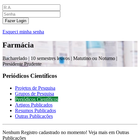
Fazer Login
Esqueci minha senha
Farmácia
Bacharelado |
10 semestres letivos | Matutino ou Noturno
|
Presidente Prudente
Periódicos Científicos
Projetos de Pesquisa
Grupos de Pesquisa
Periódicos Científicos
Artigos Publicados
Resumos Publicados
Outras Publicações
Nenhum Registro cadastrado no momento! Veja mais em Outras
Publicações