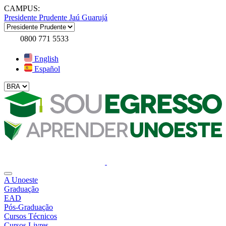
CAMPUS:
Presidente Prudente
Jaú
Guarujá
0800 771 5533
English
Español
A Unoeste
Graduação
EAD
Pós-Graduação
Cursos Técnicos
Cursos Livres