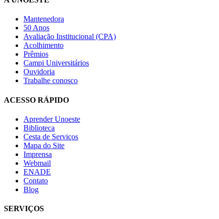
Mantenedora
50 Anos
Avaliação Institucional (CPA)
Acolhimento
Prêmios
Campi Universitários
Ouvidoria
Trabalhe conosco
ACESSO RÁPIDO
Aprender Unoeste
Biblioteca
Cesta de Serviços
Mapa do Site
Imprensa
Webmail
ENADE
Contato
Blog
SERVIÇOS