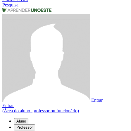
Pesquisa
Entrar
Entrar
(Área do aluno, professor ou funcionário)
Aluno
Professor