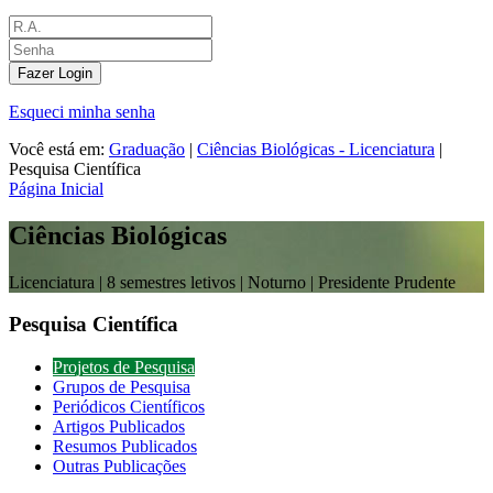
Fazer Login
Esqueci minha senha
Você está em:
Graduação
|
Ciências Biológicas - Licenciatura
|
Pesquisa Científica
Página Inicial
Ciências Biológicas
Licenciatura |
8 semestres letivos | Noturno
| Presidente Prudente
Pesquisa Científica
Projetos de Pesquisa
Grupos de Pesquisa
Periódicos Científicos
Artigos Publicados
Resumos Publicados
Outras Publicações