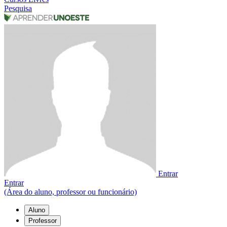
Pesquisa
Entrar
Entrar
(Área do aluno, professor ou funcionário)
Aluno
Professor