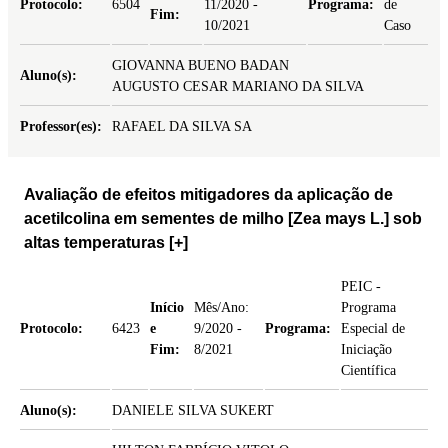
Protocolo:
6504
11/2020 -
Programa:
de
Fim:
10/2021
Caso
GIOVANNA BUENO BADAN
Aluno(s):
AUGUSTO CESAR MARIANO DA SILVA
Professor(es):
RAFAEL DA SILVA SA
Avaliação de efeitos mitigadores da aplicação de
acetilcolina em sementes de milho [Zea mays L.] sob
altas temperaturas
[+]
PEIC -
Início
Mês/Ano:
Programa
Protocolo:
6423
e
9/2020 -
Programa:
Especial de
Fim:
8/2021
Iniciação
Científica
Aluno(s):
DANIELE SILVA SUKERT