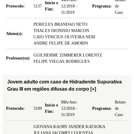
Início e
Protocolo:
5137
12/2018 -
Programa:
de
Fim:
11/2019
Caso
PERICLES BRANDAO NETO
THALES DIONISIO MARCON
Aluno(s):
CAIO VINICIUS OLIVEIRA NERI
ANDRE FELIPE DE AMORIN
GUILHERME ZIMMERER LORENTZ
Professor(es):
FELIPE VIEGAS RODRIGUES
Jovem adulto com caso de Hidradenite Supurativa
Grau III em regiões difusas do corpo
[+]
Mês/Ano:
Relato
Início e
Protocolo:
5109
12/2018 -
Programa:
de
Fim:
11/2019
Caso
GIOVANA KAORY JANDER KATAOKA
JULIANA JACOMELI GOUVEIA