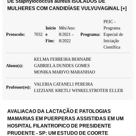
DE Staphylococcus aureus ISOLADOS DE
MULHERES COM CANDIDÍASE VULVUVAGINAL
[+]
PEIC -
Início
Mês/Ano:
Programa
Protocolo:
7032
e
8/2021 -
Programa:
Especial de
Fim:
8/2022
Iniciação
Científica
KELMA FERREIRA BERNABE
Aluno(s):
GABRIELA DUNDES GOMES
MONIKA MARIVO MARANHAO
VALERIA CATANELI PEREIRA
Professor(es):
LIZZIANE KRETLI WINKELSTROTER ELLER
AVALIACAO DA LACTAÇÃO E PATOLOGIAS
MAMARIAS EM PUERPERAS ASSISTIDAS EM UM
HOSPITAL FILANTROPICO DE PRESIDENTE
PRUDENTE - SP: UM ESTUDO DE COORTE