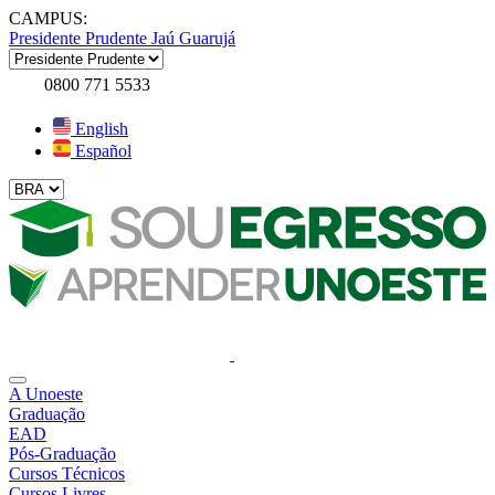
CAMPUS:
Presidente Prudente
Jaú
Guarujá
0800 771 5533
English
Español
A Unoeste
Graduação
EAD
Pós-Graduação
Cursos Técnicos
Cursos Livres