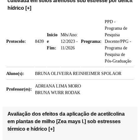
cultivada em solos arenosos sob estresse por déficit
hídrico
[+]
PPD -
Programa de
Início
Mês/Ano:
Pesquisa
Protocolo:
8439
e
12/2023 -
Programa:
Docente/PPG -
Fim:
11/2026
Programa de
Pesquisa de
Pós-Graduação
Aluno(s):
BRUNA OLIVEIRA REINHEIMER SPOLAOR
ADRIANA LIMA MORO
Professor(es):
BRUNA WURR RODAK
Avaliação dos efeitos da aplicação de acetilcolina
em plantas de milho [Zea mays l.] sob estresses
térmico e hídrico
[+]