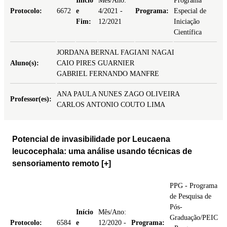
Início
Mês/Ano:
Programa
Protocolo:
6672
e
4/2021 -
Programa:
Especial de
Fim:
12/2021
Iniciação
Científica
JORDANA BERNAL FAGIANI NAGAI
Aluno(s):
CAIO PIRES GUARNIER
GABRIEL FERNANDO MANFRE
ANA PAULA NUNES ZAGO OLIVEIRA
Professor(es):
CARLOS ANTONIO COUTO LIMA
Potencial de invasibilidade por Leucaena
leucocephala: uma análise usando técnicas de
sensoriamento remoto
[+]
PPG - Programa
de Pesquisa de
Pós-
Início
Mês/Ano:
Graduação/PEIC
Protocolo:
6584
e
12/2020 -
Programa: