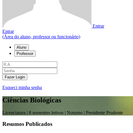
Entrar
Entrar
(Área do aluno, professor ou funcionário)
Aluno
Professor
Fazer Login
Esqueci minha senha
Ciências Biológicas
Licenciatura |
8 semestres letivos | Noturno
| Presidente Prudente
Resumos Publicados