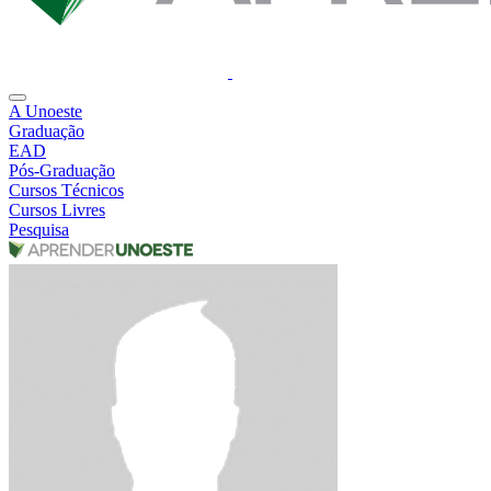
A Unoeste
Graduação
EAD
Pós-Graduação
Cursos Técnicos
Cursos Livres
Pesquisa