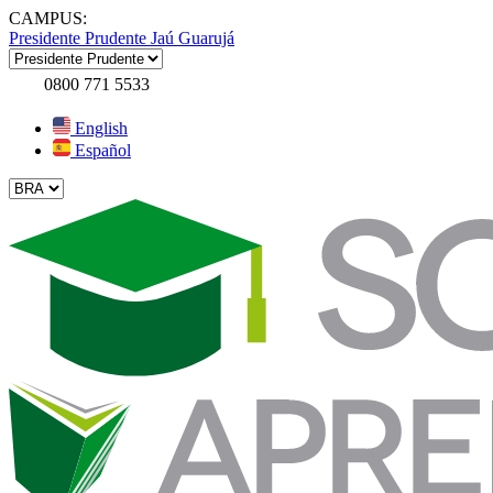
CAMPUS:
Presidente Prudente
Jaú
Guarujá
0800 771 5533
English
Español