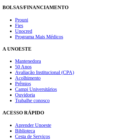
BOLSAS/FINANCIAMENTO
Prouni
Fies
Unocred
Programa Mais Médicos
A UNOESTE
Mantenedora
50 Anos
Avaliação Institucional (CPA)
Acolhimento
Prêmios
Campi Universitários
Ouvidoria
Trabalhe conosco
ACESSO RÁPIDO
Aprender Unoeste
Biblioteca
Cesta de Serviços