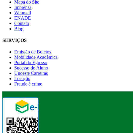
Mapa do Site
Imprensa
Webmail
ENADE
Contato
Blog
SERVIÇOS
Emissão de Boletos
Mobilidade Acadêmica
Portal do Egresso
Sucesso do Aluno
Unoeste Carreiras
Locação
Fraude é crime