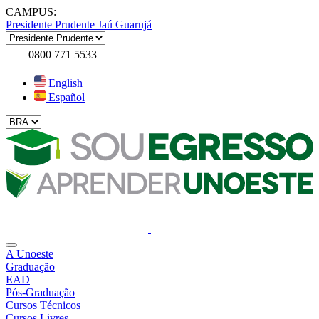
CAMPUS:
Presidente Prudente
Jaú
Guarujá
0800 771 5533
English
Español
A Unoeste
Graduação
EAD
Pós-Graduação
Cursos Técnicos
Cursos Livres