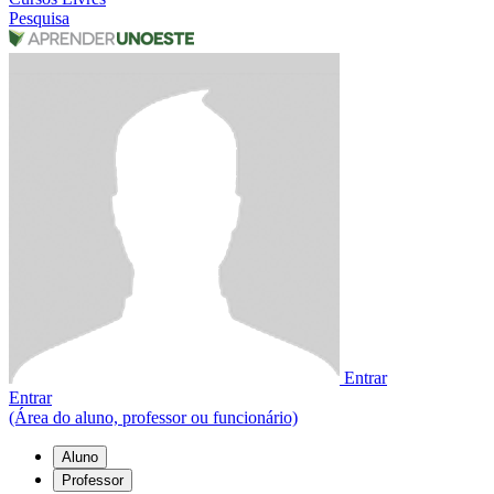
Pesquisa
Entrar
Entrar
(Área do aluno, professor ou funcionário)
Aluno
Professor