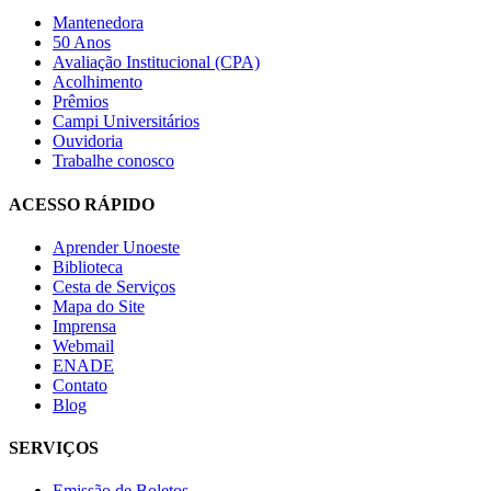
Mantenedora
50 Anos
Avaliação Institucional (CPA)
Acolhimento
Prêmios
Campi Universitários
Ouvidoria
Trabalhe conosco
ACESSO RÁPIDO
Aprender Unoeste
Biblioteca
Cesta de Serviços
Mapa do Site
Imprensa
Webmail
ENADE
Contato
Blog
SERVIÇOS
Emissão de Boletos