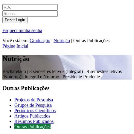
Fazer Login
Esqueci minha senha
Você está em:
Graduação
|
Nutrição
|
Outras Publicações
Página Inicial
Nutrição
Bacharelado |
8 semestres letivos (Integral) - 9 semestres letivos
(Noturno) | Integral e Noturno
| Presidente Prudente
Outras Publicações
Projetos de Pesquisa
Grupos de Pesquisa
Periódicos Científicos
Artigos Publicados
Resumos Publicados
Outras Publicações