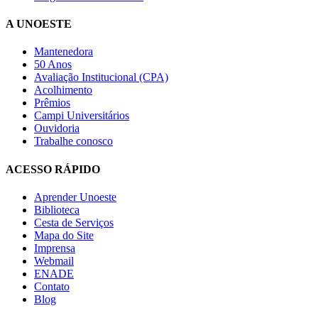
A UNOESTE
Mantenedora
50 Anos
Avaliação Institucional (CPA)
Acolhimento
Prêmios
Campi Universitários
Ouvidoria
Trabalhe conosco
ACESSO RÁPIDO
Aprender Unoeste
Biblioteca
Cesta de Serviços
Mapa do Site
Imprensa
Webmail
ENADE
Contato
Blog