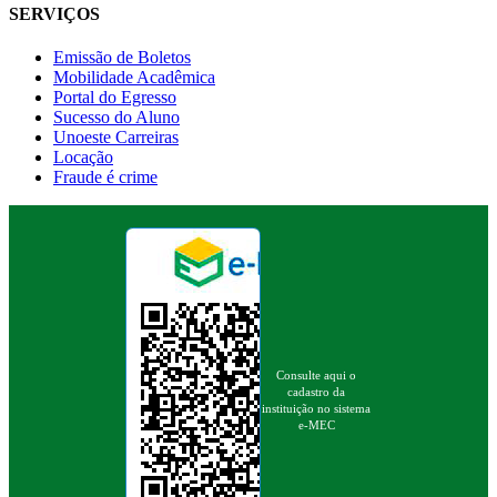
SERVIÇOS
Emissão de Boletos
Mobilidade Acadêmica
Portal do Egresso
Sucesso do Aluno
Unoeste Carreiras
Locação
Fraude é crime
Consulte aqui o
cadastro da
instituição no sistema
e-MEC