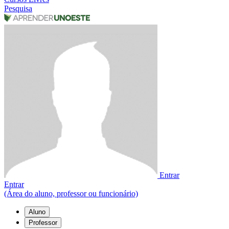
Pesquisa
Entrar
Entrar
(Área do aluno, professor ou funcionário)
Aluno
Professor