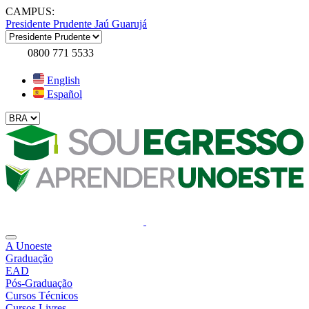
CAMPUS:
Presidente Prudente
Jaú
Guarujá
0800 771 5533
English
Español
A Unoeste
Graduação
EAD
Pós-Graduação
Cursos Técnicos
Cursos Livres