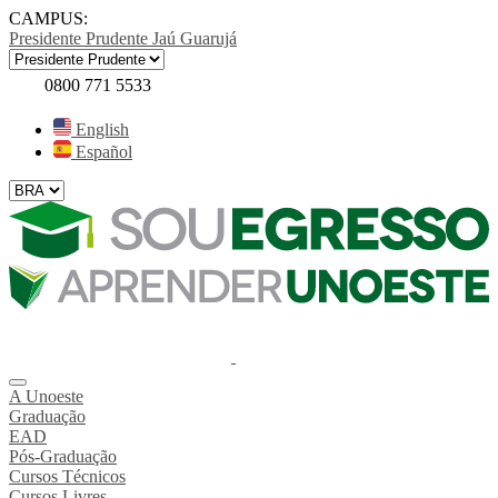
CAMPUS:
Presidente Prudente
Jaú
Guarujá
0800 771 5533
English
Español
A Unoeste
Graduação
EAD
Pós-Graduação
Cursos Técnicos
Cursos Livres