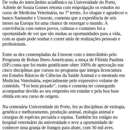
De volta do intercâmbio acadêmico na Universidade do Porto,
Adriele de Souza Gomes retoma com empolgação os estudos no
curso de Medicina Veterinária, no 7º termo. Ao elogiar e agradecer o
banco Santander e Unoeste, comenta que a experiência de seis
meses na Europa foi uma chance de enxergar o mundo. A
convivência com outros povos, culturas e costumes foi a
oportunidade de ver que são muitas as oportunidades para a vida,
com as quais pode sonhar e correr atrás de realizações pessoais e
profissionais.
Entre as dez contempladas da Unoeste com o intercâmbio pelo
Programa de Bolsas Ibero-Americanas, a moça de Flórida Paulista
(SP) conta que foi muito gratificante obter 100% de aprovação nas
cinco disciplinas que cursou no programa que integra licenciatura
em Estudos Básicos de Ciências da Saúde Animal e o mestrado em
Medicina Veterinária, especialmente pelo expressivo volume de
conteúdo. “Foi bem puxado”, conta e comenta ter conseguido
acompanhar devido ao seu empenho em estudar e pela boa base
obtida em seu curso de origem.
Na centenária Universidade do Porto, fez as disciplinas de etologia,
genética e melhoramento, produção animal, etologia animal e
cirurgias de espécies pecuária e equina. Também fez estágio no
hospital veterinário da universidade e teve a oportunidade de
conhecer uma granja de frangos para abate, com 30 mil aves.