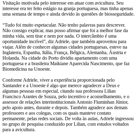
Visitação motivada pelo interesse em atuar com avicultura. Seu
interesse era ter feito estágio na granja portuguesa, mas tinha apenas
uma semana de tempo e ainda devido às questões de biosseguridade.
“Tudo foi muito espetacular. Não tenho palavras para descrever.
Não consigo explicar, mas posso afirmar que foi a melhor fase da
minha vida, sem tirar e nem por nada. O intercâmbio é uma
oportunidade incrível”, diz Adriele, que também aproveitou para
viajar. Além de conhecer algumas cidades portuguesas, esteve na
Inglaterra, Espanha, Itália, França, Bélgica, Alemanha, Áustria e
Holanda. Na cidade do Porto dividiu apartamento com uma
portuguesa e a brasileira Maikiane Aparecida Nascimento, que faz
Biomedicina na Unoeste.
Conforme Adriele, viver a experiência proporcionada pelo
Santander e a Unoeste é algo que merece agradecer a Deus e
algumas pessoas em especial, citando sua professora Lilian
Francisco Arantes de Souza, pelo incentivo e aconselhamento, e o
assessor de relações interinstitucionais Antonio Fluminhan Júnior,
pelo apoio antes, durante e depois. Também agradece aos demais
professores e aos colegas, com os quais manteve contato
permanente, pelas redes sociais. De volta às aulas, Adriele ingressou
no grupo de pesquisa conduzido por Lilian, com estudos voltados
para a avicultura.