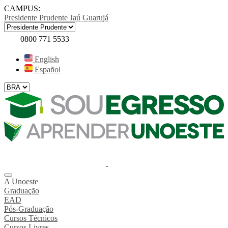
CAMPUS:
Presidente Prudente
Jaú
Guarujá
0800 771 5533
English
Español
A Unoeste
Graduação
EAD
Pós-Graduação
Cursos Técnicos
Cursos Livres