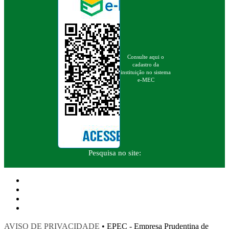
Consulte aqui o
cadastro da
instituição no sistema
e-MEC
Pesquisa no site:
AVISO DE PRIVACIDADE
• EPEC - Empresa Prudentina de