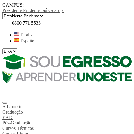
CAMPUS:
Presidente Prudente
Jaú
Guarujá
0800 771 5533
English
Español
A Unoeste
Graduação
EAD
Pós-Graduação
Cursos Técnicos
Cursos Livres