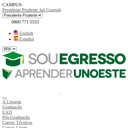
CAMPUS:
Presidente Prudente
Jaú
Guarujá
0800 771 5533
English
Español
A Unoeste
Graduação
EAD
Pós-Graduação
Cursos Técnicos
Cursos Livres