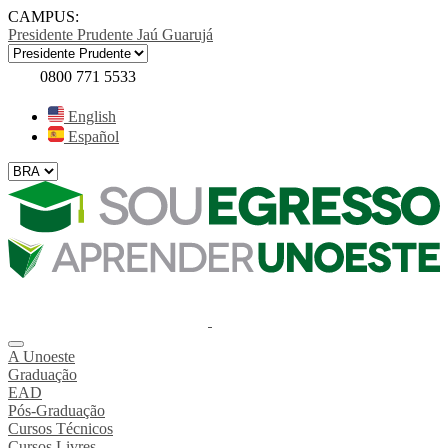
CAMPUS:
Presidente Prudente
Jaú
Guarujá
0800 771 5533
English
Español
A Unoeste
Graduação
EAD
Pós-Graduação
Cursos Técnicos
Cursos Livres