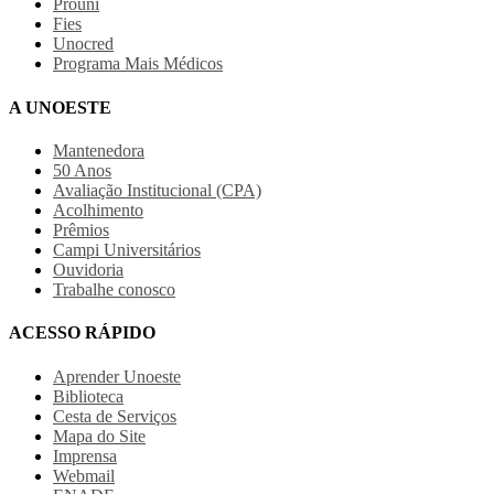
Prouni
Fies
Unocred
Programa Mais Médicos
A UNOESTE
Mantenedora
50 Anos
Avaliação Institucional (CPA)
Acolhimento
Prêmios
Campi Universitários
Ouvidoria
Trabalhe conosco
ACESSO RÁPIDO
Aprender Unoeste
Biblioteca
Cesta de Serviços
Mapa do Site
Imprensa
Webmail