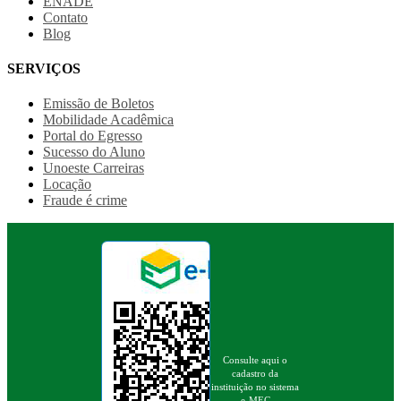
ENADE
Contato
Blog
SERVIÇOS
Emissão de Boletos
Mobilidade Acadêmica
Portal do Egresso
Sucesso do Aluno
Unoeste Carreiras
Locação
Fraude é crime
Consulte aqui o
cadastro da
instituição no sistema
e-MEC