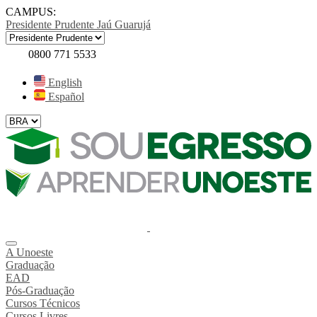
CAMPUS:
Presidente Prudente
Jaú
Guarujá
0800 771 5533
English
Español
A Unoeste
Graduação
EAD
Pós-Graduação
Cursos Técnicos
Cursos Livres