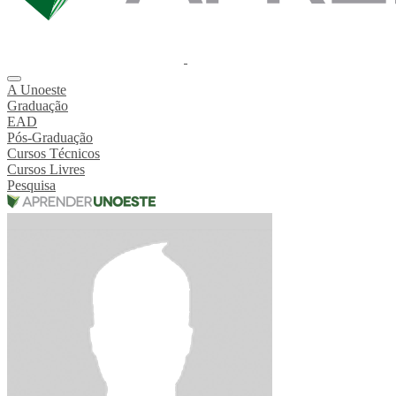
A Unoeste
Graduação
EAD
Pós-Graduação
Cursos Técnicos
Cursos Livres
Pesquisa