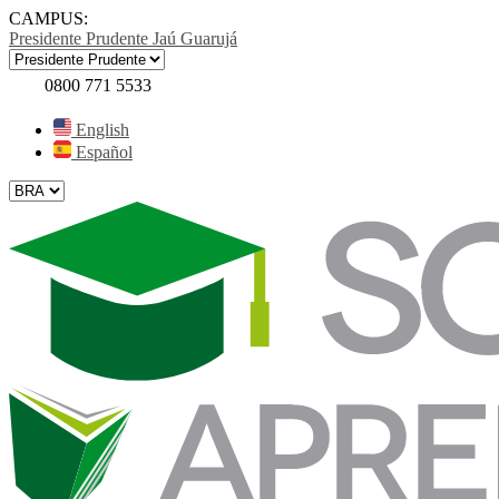
CAMPUS:
Presidente Prudente
Jaú
Guarujá
0800 771 5533
English
Español