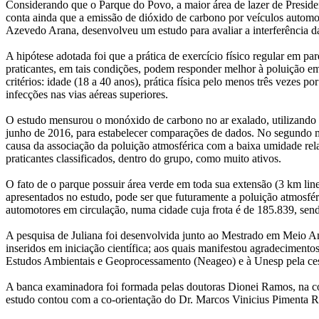
Considerando que o Parque do Povo, a maior área de lazer de President
conta ainda que a emissão de dióxido de carbono por veículos automoto
Azevedo Arana, desenvolveu um estudo para avaliar a interferência da 
A hipótese adotada foi que a prática de exercício físico regular em p
praticantes, em tais condições, podem responder melhor à poluição em
critérios: idade (18 a 40 anos), prática física pelo menos três vezes
infecções nas vias aéreas superiores.
O estudo mensurou o monóxido de carbono no ar exalado, utilizando um
junho de 2016, para estabelecer comparações de dados. No segundo m
causa da associação da poluição atmosférica com a baixa umidade rela
praticantes classificados, dentro do grupo, como muito ativos.
O fato de o parque possuir área verde em toda sua extensão (3 km linea
apresentados no estudo, pode ser que futuramente a poluição atmosf
automotores em circulação, numa cidade cuja frota é de 185.839, sen
A pesquisa de Juliana foi desenvolvida junto ao Mestrado em Meio Am
inseridos em iniciação científica; aos quais manifestou agradeciment
Estudos Ambientais e Geoprocessamento (Neageo) e à Unesp pela c
A banca examinadora foi formada pelas doutoras Dionei Ramos, na c
estudo contou com a co-orientação do Dr. Marcos Vinicius Pimenta R