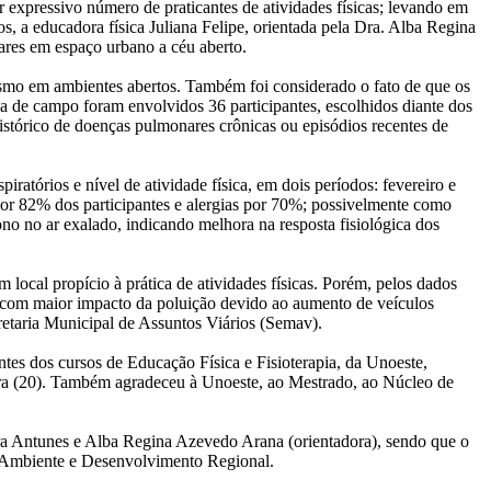
r expressivo número de praticantes de atividades físicas; levando em
s, a educadora física Juliana Felipe, orientada pela Dra. Alba Regina
lares em espaço urbano a céu aberto.
 mesmo em ambientes abertos. Também foi considerado o fato de que os
a de campo foram envolvidos 36 participantes, escolhidos diante dos
histórico de doenças pulmonares crônicas ou episódios recentes de
tórios e nível de atividade física, em dois períodos: fevereiro e
or 82% dos participantes e alergias por 70%; possivelmente como
no no ar exalado, indicando melhora na resposta fisiológica dos
 local propício à prática de atividades físicas. Porém, pelos dados
, com maior impacto da poluição devido ao aumento de veículos
retaria Municipal de Assuntos Viários (Semav).
es dos cursos de Educação Física e Fisioterapia, da Unoeste,
feira (20). Também agradeceu à Unoeste, ao Mestrado, ao Núcleo de
a Antunes e Alba Regina Azevedo Arana (orientadora), sendo que o
io Ambiente e Desenvolvimento Regional.