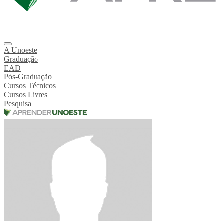
A Unoeste
Graduação
EAD
Pós-Graduação
Cursos Técnicos
Cursos Livres
Pesquisa