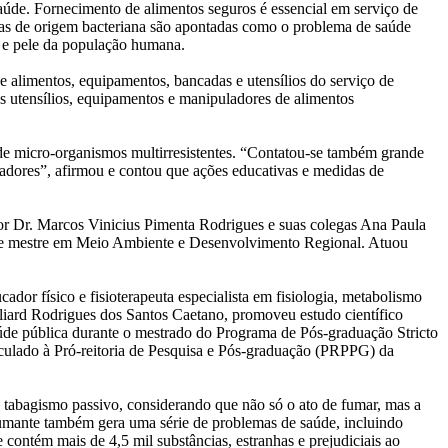
saúde. Fornecimento de alimentos seguros é essencial em serviço de
s, as de origem bacteriana são apontadas como o problema de saúde
a e pele da população humana.
de alimentos, equipamentos, bancadas e utensílios do serviço de
os utensílios, equipamentos e manipuladores de alimentos
a de micro-organismos multirresistentes. “Contatou-se também grande
ladores”, afirmou e contou que ações educativas e medidas de
ador Dr. Marcos Vinicius Pimenta Rodrigues e suas colegas Ana Paula
 de mestre em Meio Ambiente e Desenvolvimento Regional. Atuou
ador físico e fisioterapeuta especialista em fisiologia, metabolismo
eliard Rodrigues dos Santos Caetano, promoveu estudo científico
aúde pública durante o mestrado do Programa de Pós-graduação Stricto
ulado à Pró-reitoria de Pesquisa e Pós-graduação (PRPPG) da
o tabagismo passivo, considerando que não só o ato de fumar, mas a
umante também gera uma série de problemas de saúde, incluindo
contém mais de 4,5 mil substâncias, estranhas e prejudiciais ao