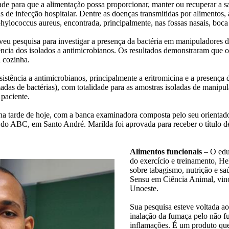
ade para que a alimentação possa proporcionar, manter ou recuperar a 
as de infecção hospitalar. Dentre as doenças transmitidas por alimento
hylococcus aureus, encontrada, principalmente, nas fossas nasais, boc
olveu pesquisa para investigar a presença da bactéria em manipuladores 
stência dos isolados a antimicrobianos. Os resultados demonstraram que 
a cozinha.
esistência a antimicrobianos, principalmente a eritromicina e a presenç
adas de bactérias), com totalidade para as amostras isoladas de manipu
 paciente.
ca na tarde de hoje, com a banca examinadora composta pelo seu orient
 do ABC, em Santo André. Marilda foi aprovada para receber o título
Alimentos funcionais
– O educ
do exercício e treinamento, H
sobre tabagismo, nutrição e s
Sensu em Ciência Animal, vinc
Unoeste.
Sua pesquisa esteve voltada a
inalação da fumaça pelo não f
inflamações. É um produto que 