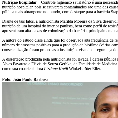
Nutrição hospitalar
– Controle higiênico satisfatório é uma necessid
nutrição hospitalar, pois se estiverem contaminados são uma das caus
pública mais abrangente no mundo, com destaque para a bactéria Stap
Diante de tais fatos, a nutricionista Marilda Moreira da Silva desenv
nutrição de um hospital do interior paulista, bem como perfil de resi
apresentaram altas taxas de colonização da bactéria, principalmente n
A autora do estudo disse ainda que foi observada alta frequência de r
número de amostras positivas para a produção de biofilme (várias cam
conscientização foram propostas à instituição, visando a segurança do
A dissertação produzida pela nutricionista foi levada à defesa públi
Alves Favareto e Flávia de Souza Gerhke, da Faculdade de Medicina
como sua co-orientadora
Lizziane Kretli
Winkelströter Eller.
Foto: João Paulo Barbosa