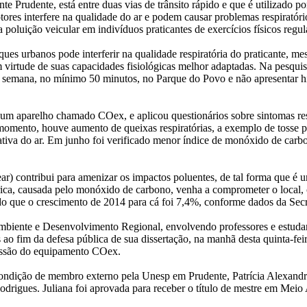
e Prudente, está entre duas vias de trânsito rápido e que é utilizado po
res interfere na qualidade do ar e podem causar problemas respiratório
poluição veicular em indivíduos praticantes de exercícios físicos regu
arques urbanos pode interferir na qualidade respiratória do praticante,
 virtude de suas capacidades fisiológicas melhor adaptadas. Na pesquis
 por semana, no mínimo 50 minutos, no Parque do Povo e não apresentar 
 aparelho chamado COex, e aplicou questionários sobre sintomas respira
omento, houve aumento de queixas respiratórias, a exemplo de tosse p
tiva do ar. Em junho foi verificado menor índice de monóxido de carbo
r) contribui para amenizar os impactos poluentes, de tal forma que é um
érica, causada pelo monóxido de carbono, venha a comprometer o local
do que o crescimento de 2014 para cá foi 7,4%, conforme dados da Sec
biente e Desenvolvimento Regional, envolvendo professores e estudant
os ao fim da defesa pública de sua dissertação, na manhã desta quinta-
essão do equipamento COex.
ondição de membro externo pela Unesp em Prudente, Patrícia Alexandr
odrigues. Juliana foi aprovada para receber o título de mestre em Me