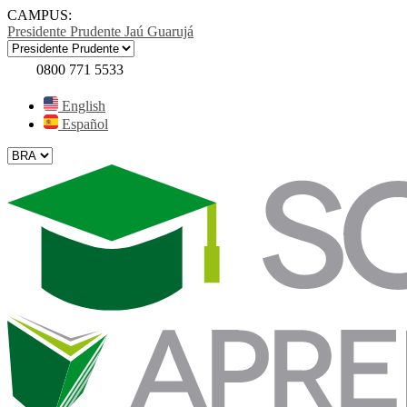
CAMPUS:
Presidente Prudente
Jaú
Guarujá
0800 771 5533
English
Español