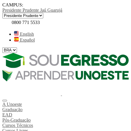
CAMPUS:
Presidente Prudente
Jaú
Guarujá
0800 771 5533
English
Español
A Unoeste
Graduação
EAD
Pós-Graduação
Cursos Técnicos
Cursos Livres