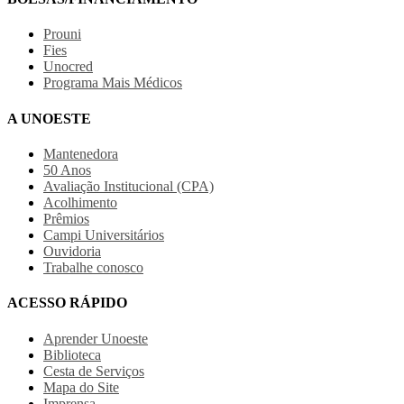
Prouni
Fies
Unocred
Programa Mais Médicos
A UNOESTE
Mantenedora
50 Anos
Avaliação Institucional (CPA)
Acolhimento
Prêmios
Campi Universitários
Ouvidoria
Trabalhe conosco
ACESSO RÁPIDO
Aprender Unoeste
Biblioteca
Cesta de Serviços
Mapa do Site
Imprensa