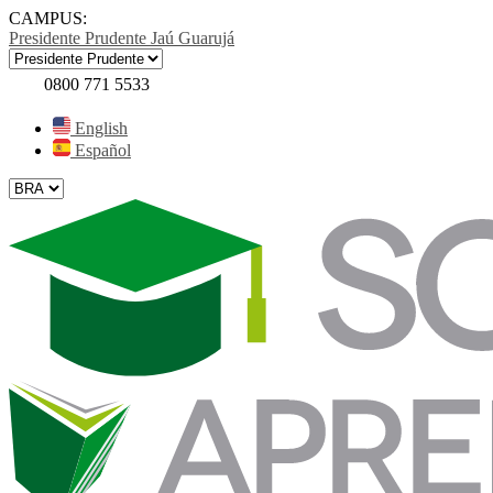
CAMPUS:
Presidente Prudente
Jaú
Guarujá
0800 771 5533
English
Español