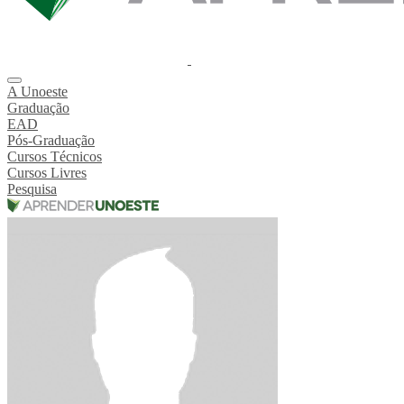
A Unoeste
Graduação
EAD
Pós-Graduação
Cursos Técnicos
Cursos Livres
Pesquisa