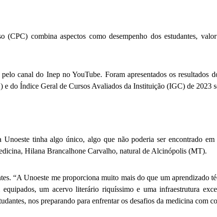
so (CPC) combina aspectos como desempenho dos estudantes, valor a
ão pelo canal do Inep no YouTube. Foram apresentados os resultados 
do Índice Geral de Cursos Avaliados da Instituição (IGC) de 2023 serã
a Unoeste tinha algo único, algo que não poderia ser encontrado em
edicina, Hilana Brancalhone Carvalho, natural de Alcinópolis (MT).
antes. “A Unoeste me proporciona muito mais do que um aprendizado té
equipados, um acervo literário riquíssimo e uma infraestrutura exc
dantes, nos preparando para enfrentar os desafios da medicina com con