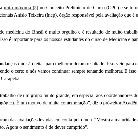
 a
nota máxima (5)
no Conceito Preliminar de Curso (CPC) e se tornou
acionais Anísio Teixeira (Inep), órgão responsável pela avaliação que é
 de medicina do Brasil é muito orgulho e é resultado de muito traba
so é importante para os nossos estudantes do curso de Medicina e para
 mudanças que são feitas para melhorar deram resultado. Isso veio para 
endo o certo e nós vamos continuar sempre tentando melhorar. E isso v
a Carapeba.
trabalho de um grupo muito grande, em especial aos coordenadores do 
dagógica. É um motivo de muita comemoração”, diz o pró-reitor Acadêm
aram das avaliações levadas em conta pelo Inep. “Mostra a maturidade d
ção. Agora o sentimento é de dever cumprido”.