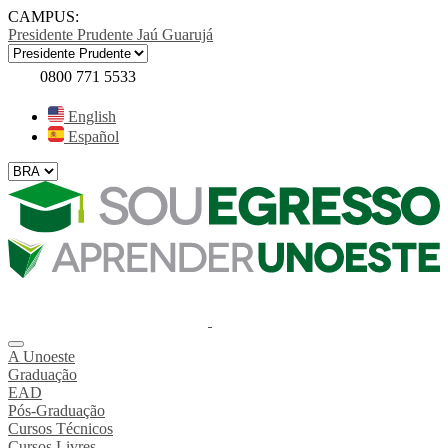
CAMPUS:
Presidente Prudente
Jaú
Guarujá
0800 771 5533
English
Español
A Unoeste
Graduação
EAD
Pós-Graduação
Cursos Técnicos
Cursos Livres