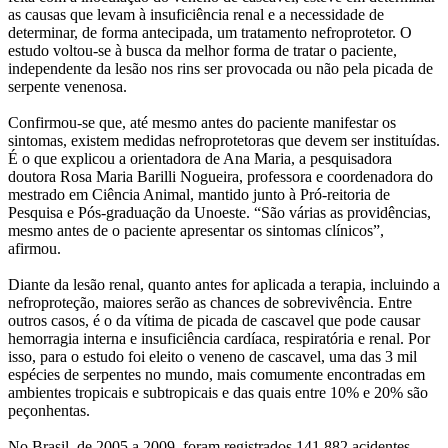
as causas que levam à insuficiência renal e a necessidade de
determinar, de forma antecipada, um tratamento nefroprotetor. O
estudo voltou-se à busca da melhor forma de tratar o paciente,
independente da lesão nos rins ser provocada ou não pela picada de
serpente venenosa.
Confirmou-se que, até mesmo antes do paciente manifestar os
sintomas, existem medidas nefroprotetoras que devem ser instituídas.
É o que explicou a orientadora de Ana Maria, a pesquisadora
doutora Rosa Maria Barilli Nogueira, professora e coordenadora do
mestrado em Ciência Animal, mantido junto à Pró-reitoria de
Pesquisa e Pós-graduação da Unoeste. “São várias as providências,
mesmo antes de o paciente apresentar os sintomas clínicos”,
afirmou.
Diante da lesão renal, quanto antes for aplicada a terapia, incluindo a
nefroproteção, maiores serão as chances de sobrevivência. Entre
outros casos, é o da vítima de picada de cascavel que pode causar
hemorragia interna e insuficiência cardíaca, respiratória e renal. Por
isso, para o estudo foi eleito o veneno de cascavel, uma das 3 mil
espécies de serpentes no mundo, mais comumente encontradas em
ambientes tropicais e subtropicais e das quais entre 10% e 20% são
peçonhentas.
No Brasil, de 2005 a 2009, foram registrados 141.882 acidentes