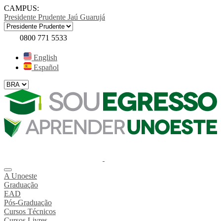
CAMPUS:
Presidente Prudente
Jaú
Guarujá
0800 771 5533
English
Español
A Unoeste
Graduação
EAD
Pós-Graduação
Cursos Técnicos
Cursos Livres