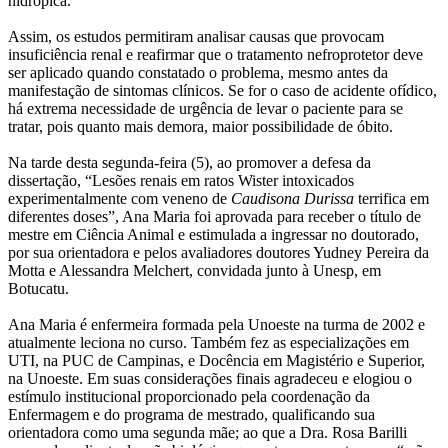
hidrópica.
Assim, os estudos permitiram analisar causas que provocam
insuficiência renal e reafirmar que o tratamento nefroprotetor deve
ser aplicado quando constatado o problema, mesmo antes da
manifestação de sintomas clínicos. Se for o caso de acidente ofídico,
há extrema necessidade de urgência de levar o paciente para se
tratar, pois quanto mais demora, maior possibilidade de óbito.
Na tarde desta segunda-feira (5), ao promover a defesa da
dissertação, “Lesões renais em ratos Wister intoxicados
experimentalmente com veneno de
Caudisona Durissa
terrifica em
diferentes doses”, Ana Maria foi aprovada para receber o título de
mestre em Ciência Animal e estimulada a ingressar no doutorado,
por sua orientadora e pelos avaliadores doutores Yudney Pereira da
Motta e Alessandra Melchert, convidada junto à Unesp, em
Botucatu.
Ana Maria é enfermeira formada pela Unoeste na turma de 2002 e
atualmente leciona no curso. Também fez as especializações em
UTI, na PUC de Campinas, e Docência em Magistério e Superior,
na Unoeste. Em suas considerações finais agradeceu e elogiou o
estímulo institucional proporcionado pela coordenação da
Enfermagem e do programa de mestrado, qualificando sua
orientadora como uma segunda mãe; ao que a Dra. Rosa Barilli