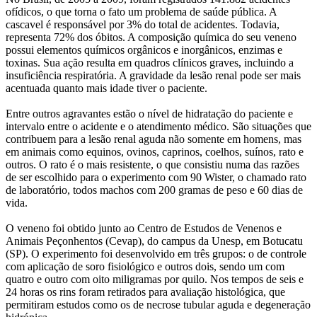
ofídicos, o que torna o fato um problema de saúde pública. A
cascavel é responsável por 3% do total de acidentes. Todavia,
representa 72% dos óbitos. A composição química do seu veneno
possui elementos químicos orgânicos e inorgânicos, enzimas e
toxinas. Sua ação resulta em quadros clínicos graves, incluindo a
insuficiência respiratória. A gravidade da lesão renal pode ser mais
acentuada quanto mais idade tiver o paciente.
Entre outros agravantes estão o nível de hidratação do paciente e
intervalo entre o acidente e o atendimento médico. São situações que
contribuem para a lesão renal aguda não somente em homens, mas
em animais como equinos, ovinos, caprinos, coelhos, suínos, rato e
outros. O rato é o mais resistente, o que consistiu numa das razões
de ser escolhido para o experimento com 90 Wister, o chamado rato
de laboratório, todos machos com 200 gramas de peso e 60 dias de
vida.
O veneno foi obtido junto ao Centro de Estudos de Venenos e
Animais Peçonhentos (Cevap), do campus da Unesp, em Botucatu
(SP). O experimento foi desenvolvido em três grupos: o de controle
com aplicação de soro fisiológico e outros dois, sendo um com
quatro e outro com oito miligramas por quilo. Nos tempos de seis e
24 horas os rins foram retirados para avaliação histológica, que
permitiram estudos como os de necrose tubular aguda e degeneração