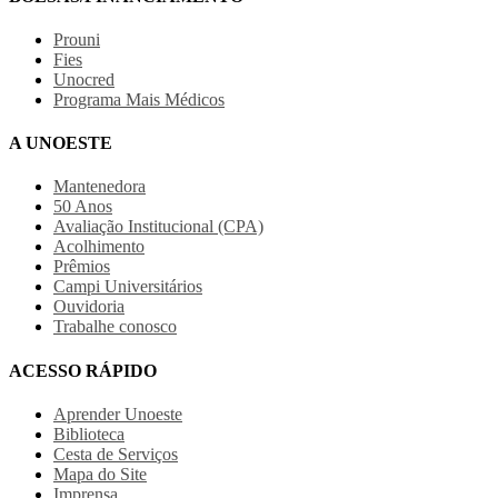
Prouni
Fies
Unocred
Programa Mais Médicos
A UNOESTE
Mantenedora
50 Anos
Avaliação Institucional (CPA)
Acolhimento
Prêmios
Campi Universitários
Ouvidoria
Trabalhe conosco
ACESSO RÁPIDO
Aprender Unoeste
Biblioteca
Cesta de Serviços
Mapa do Site
Imprensa