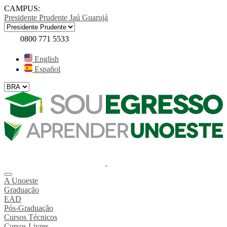
CAMPUS:
Presidente Prudente
Jaú
Guarujá
0800 771 5533
English
Español
A Unoeste
Graduação
EAD
Pós-Graduação
Cursos Técnicos
Cursos Livres