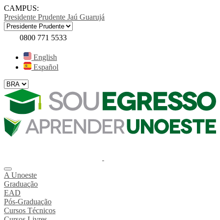
CAMPUS:
Presidente Prudente
Jaú
Guarujá
0800 771 5533
English
Español
A Unoeste
Graduação
EAD
Pós-Graduação
Cursos Técnicos
Cursos Livres