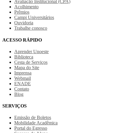
Avaliação Institucional (CPA)
Acolhimento
Prêmios
Campi Universitários
Ouvidoria
Trabalhe conosco
ACESSO RÁPIDO
Aprender Unoeste
Biblioteca
Cesta de Serviços
Mapa do Site
Imprensa
Webmail
ENADE
Contato
Blog
SERVIÇOS
Emissão de Boletos
Mobilidade Acadêmica
Portal do Egresso