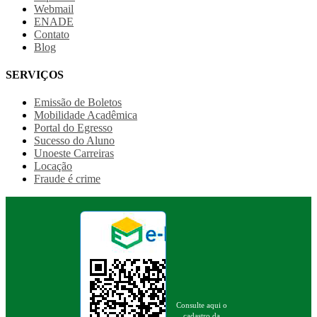
Webmail
ENADE
Contato
Blog
SERVIÇOS
Emissão de Boletos
Mobilidade Acadêmica
Portal do Egresso
Sucesso do Aluno
Unoeste Carreiras
Locação
Fraude é crime
Consulte aqui o
cadastro da