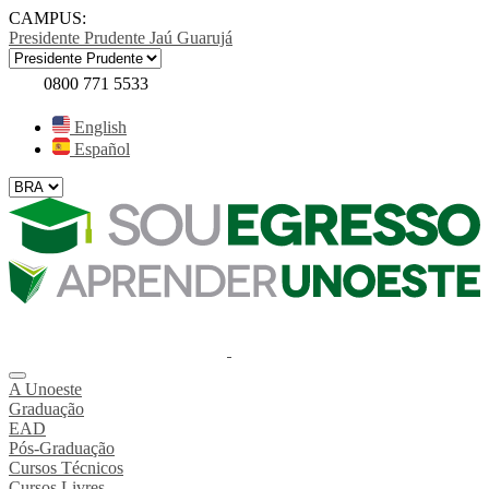
CAMPUS:
Presidente Prudente
Jaú
Guarujá
0800 771 5533
English
Español
A Unoeste
Graduação
EAD
Pós-Graduação
Cursos Técnicos
Cursos Livres