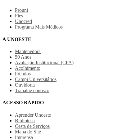
Prouni
Fies
Unocred
Programa Mais Médicos
A UNOESTE
Mantenedora
50 Anos
Avaliação Institucional (CPA)
Acolhimento
Prêmios
Campi Universitários
Ouvidoria
Trabalhe conosco
ACESSO RÁPIDO
Aprender Unoeste
Biblioteca
Cesta de Serviços
Mapa do Site
Imprensa