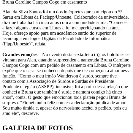
Bruna Caroline Campos Cogo em casamento
Alan da Silva Santos foi um dos intérpretes que participou do 5º
Sarau em Libras da Faclepp/Unoeste. Colaborador da universidade,
diz que trabalha há cinco anos com a comunidade surda. “Comecei
a fazer alguns cursos em Libras e fui me aperfeiçoando na área.
Hoje, ofereço apoio para um acadêmico surdo do superior de
tecnologia em Jogos Digitais da Faculdade de Informática
(Fipp/Unoeste)”, relata.
Grandes emoções
– No evento desta sexta-feira (5), os holofotes se
viraram para Alan, quando surpreendeu a namorada Bruna Caroline
Campos Cogo com um pedido de casamento em Libras. O intérprete
expõe que o casal se conheceu depois que ele começou a atuar nessa
função. “Como o meu irmão Wanderson é surdo, sempre tive
contato com a Associação de Surdos e Surdas de Presidente
Prudente e região (ASSPP), inclusive, foi a partir dessa relação que
conheci a Bruna que também é surda e namora comigo há cinco
anos”, conta. O gesto que emocionou toda plateia pegou Bruna de
surpresa. “Fiquei muito feliz com essa declaração pública de amor.
Sou muito tímida e, apesar do nervosismo aceitei o pedido, pois eu
amo ele”, descreve.
GALERIA DE FOTOS