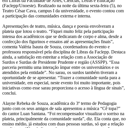
em Libras da Faculdade de Artes, Ciências, Letras e Educação
(Faclepp/Unoeste). Realizado na noite da última sexta-feira (5), no
Teatro César Cava, campus I da universidade, o evento contou com
a participação das comunidades externa e interna.
Apresentações de teatro, música, dança e poesia envolveram a
plateia que lotou o teatro. “Fiquei muito feliz pela participação
intensa dos acadêmicos que se dedicaram de corpo e alma, desde a
confecção dos figurinos e ensaios até as apresentações finais”,
comenta Valéria Isaura de Souza, coordenadora do evento e
professora responsável pela disciplina de Libras da Faclepp. Destaca
ainda, a satisfação em estreitar a relação com a Associação de
Surdos e Surdas de Presidente Prudente e região (ASSPP). “Essa
parceria permitiu uma interação ímpar entre os universitários e os
atendidos pela entidade”. No sarau, os surdos também tiveram a
oportunidade de se apresentar. “Trazer a comunidade surda para a
universidade, em especial, neste evento foi muito importante, pois
iniciativas como esse sarau proporciona o acesso à língua de sinais”,
conclui.
Alayne Rebeka de Souza, acadêmica do 3º termo de Pedagogia
junto com os seus amigos de sala apresentou a música “Cê topa?”
do cantor Luan Santana. “Foi recompensador visualizar o sorriso na
plateia, principalmente da comunidade surda”, diz. Ela conta que, no
ensino médio, já estudou com duas pessoas surdas, só que a relação