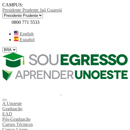
CAMPUS:
Presidente Prudente
Jaú
Guarujá
0800 771 5533
English
Español
A Unoeste
Graduação
EAD
Pós-Graduação
Cursos Técnicos
Cursos Livres