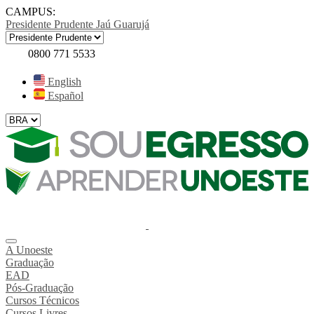
CAMPUS:
Presidente Prudente
Jaú
Guarujá
0800 771 5533
English
Español
A Unoeste
Graduação
EAD
Pós-Graduação
Cursos Técnicos
Cursos Livres