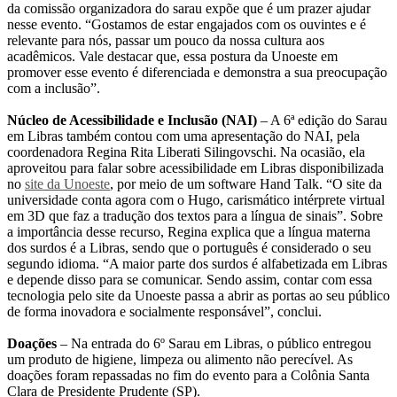
da comissão organizadora do sarau expõe que é um prazer ajudar
nesse evento. “Gostamos de estar engajados com os ouvintes e é
relevante para nós, passar um pouco da nossa cultura aos
acadêmicos. Vale destacar que, essa postura da Unoeste em
promover esse evento é diferenciada e demonstra a sua preocupação
com a inclusão”.
Núcleo de Acessibilidade e Inclusão (NAI)
– A 6ª edição do Sarau
em Libras também contou com uma apresentação do NAI, pela
coordenadora Regina Rita Liberati Silingovschi. Na ocasião, ela
aproveitou para falar sobre acessibilidade em Libras disponibilizada
no
site da Unoeste
, por meio de um software Hand Talk. “O site da
universidade conta agora com o Hugo, carismático intérprete virtual
em 3D que faz a tradução dos textos para a língua de sinais”. Sobre
a importância desse recurso, Regina explica que a língua materna
dos surdos é a Libras, sendo que o português é considerado o seu
segundo idioma. “A maior parte dos surdos é alfabetizada em Libras
e depende disso para se comunicar. Sendo assim, contar com essa
tecnologia pelo site da Unoeste passa a abrir as portas ao seu público
de forma inovadora e socialmente responsável”, conclui.
Doações
– Na entrada do 6º Sarau em Libras, o público entregou
um produto de higiene, limpeza ou alimento não perecível. As
doações foram repassadas no fim do evento para a Colônia Santa
Clara de Presidente Prudente (SP).