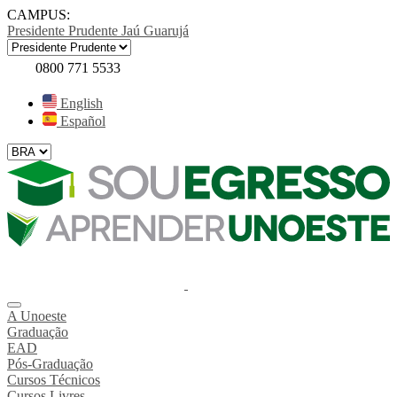
CAMPUS:
Presidente Prudente
Jaú
Guarujá
0800 771 5533
English
Español
A Unoeste
Graduação
EAD
Pós-Graduação
Cursos Técnicos
Cursos Livres