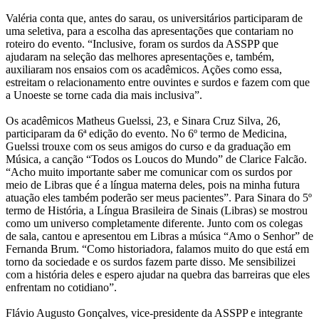
Valéria conta que, antes do sarau, os universitários participaram de
uma seletiva, para a escolha das apresentações que contariam no
roteiro do evento. “Inclusive, foram os surdos da ASSPP que
ajudaram na seleção das melhores apresentações e, também,
auxiliaram nos ensaios com os acadêmicos. Ações como essa,
estreitam o relacionamento entre ouvintes e surdos e fazem com que
a Unoeste se torne cada dia mais inclusiva”.
Os acadêmicos Matheus Guelssi, 23, e Sinara Cruz Silva, 26,
participaram da 6ª edição do evento. No 6º termo de Medicina,
Guelssi trouxe com os seus amigos do curso e da graduação em
Música, a canção “Todos os Loucos do Mundo” de Clarice Falcão.
“Acho muito importante saber me comunicar com os surdos por
meio de Libras que é a língua materna deles, pois na minha futura
atuação eles também poderão ser meus pacientes”. Para Sinara do 5º
termo de História, a Língua Brasileira de Sinais (Libras) se mostrou
como um universo completamente diferente. Junto com os colegas
de sala, cantou e apresentou em Libras a música “Amo o Senhor” de
Fernanda Brum. “Como historiadora, falamos muito do que está em
torno da sociedade e os surdos fazem parte disso. Me sensibilizei
com a história deles e espero ajudar na quebra das barreiras que eles
enfrentam no cotidiano”.
Flávio Augusto Gonçalves, vice-presidente da ASSPP e integrante