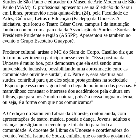
Surdos de São Paulo e educador do Museu de Arte Moderna de São
Paulo (MAM). O profissional apresentou-se na 6ª edição do Sarau
em Libras, promovido nesta quinta-feira (24), pela Faculdade de
Artes, Ciências, Letras e Educação (Faclepp) da Unoeste. A
iniciativa, que lotou o Teatro César Cava, campus I da instituição,
também contou com a parceria da Associação de Surdos e Surdas de
Presidente Prudente e região (ASSPP). Apresentou-se também no
evento o Grupo Escoteiro Guayporé.
Produtor cultural, artista e MC do Slam do Corpo, Castilho diz que
foi um prazer imenso participar nesse evento. “Essa postura da
Unoeste é muito boa, pois demonstra que ela está sendo uma
universidade inclusiva, possibilitando uma aproximação entre as
comunidades ouvinte e surda”, diz. Para ele, essa abertura aos
surdos, contribui para que eles sejam protagonistas na sociedade
“Espero que essa mensagem tenha chegado ao íntimo das pessoas. É
maravilhoso constatar o interesse dos acadêmicos pela cultura em
Libras, que para nós é muito natural, pois é a nossa língua materna,
ou seja, é a forma com que nos comunicamos”.
A 6ª edição do Sarau em Libras da Unoeste, contou ainda, com
apresentações de teatro, música, poesia e dança. Jovens, adultos e
crianças prestigiaram o evento que foi aberto para toda a
comunidade. A docente de Libras da Unoeste e coordenadora do
evento, Valéria Isaura de Souza, enfatiza que os surdos gostam de