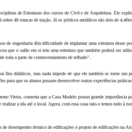
sciplinas de Estruturas dos cursos de Civil e de Arquitetura. Ele ex
 sobre 48 estacas de tração. Já os pórticos metálicos são dois de 4,40m 
sos de engenharia têm dificuldade de implantar uma estrutura desse po
cou que o salão em si tem uma estrutura que também poderá ser utiliz
de toda a parte de contraventamento de telhado”.
ui fins didáticos, mas nada impede de que ele também se torne um pr
es para que os alunos possam desenvolver outras experiências práticas
rmo Vieira, comenta que a Casa Modelo possui grande importância par
realizar a ida até o local. Agora, com essa casa raio-x temos tudo à no
s de desempenho térmico de edificações e projeto de edificações na Arqu