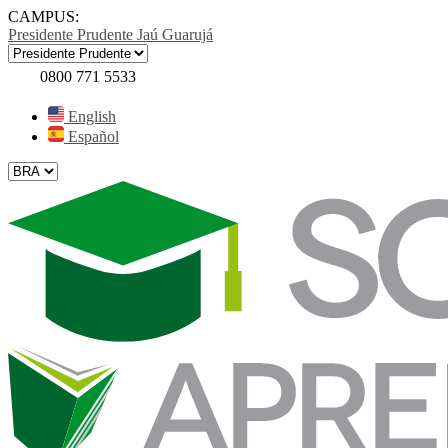
CAMPUS:
Presidente Prudente
Jaú
Guarujá
0800 771 5533
English
Español