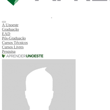
A Unoeste
Graduação
EAD
Pós-Graduação
Cursos Técnicos
Cursos Livres
Pesquisa