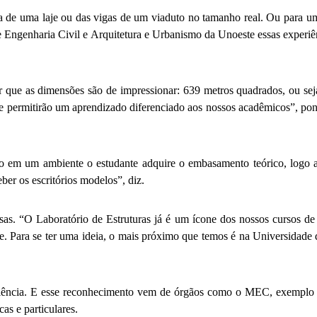
ia de uma laje ou das vigas de um viaduto no tamanho real. Ou para um a
e Engenharia Civil e Arquitetura e Urbanismo da Unoeste essas experiên
 que as dimensões são de impressionar: 639 metros quadrados, ou seja
e permitirão um aprendizado diferenciado aos nossos acadêmicos”, pont
to em um ambiente o estudante adquire o embasamento teórico, logo ao
er os escritórios modelos”, diz.
as. “O Laboratório de Estruturas já é um ícone dos nossos cursos de
nte. Para se ter uma ideia, o mais próximo que temos é na Universidad
celência. E esse reconhecimento vem de órgãos como o MEC, exemplo 
cas e particulares.