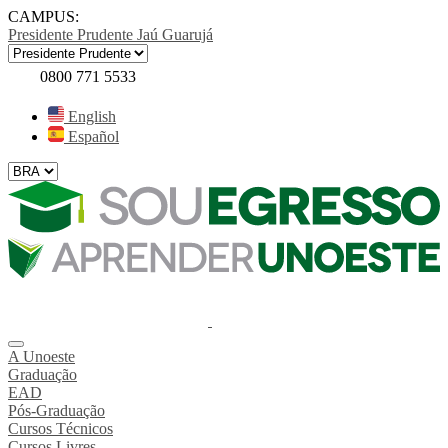
CAMPUS:
Presidente Prudente
Jaú
Guarujá
0800 771 5533
English
Español
A Unoeste
Graduação
EAD
Pós-Graduação
Cursos Técnicos
Cursos Livres