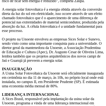
risco de ficar sem energia é reduzido”, completa Zaupa.
A energia solar fotovoltaica é a energia obtida através da conversão
direta da luz do sol em eletricidade, isso ocorre através de um efeito
chamado fotovoltaico que é o aparecimento de uma diferença de
potencial nas extremidades de material semicondutor, produzida pela
absorção da luz. A célula fotovoltaica é a unidade fundamental para
esse processo.
O projeto na Unoeste envolveu as empresas Sices Solar e Sunevo,
sendo visto como uma importante conquista para a universidade. O
diretor geral da mantenedora da Unoeste, a Associação Prudentina
de Educação e Cultura (Apec), Dr. Augusto Cesar de Oliveira Lima,
lembra também que os projetos arquitetônicos dos novos campi de
Jaú e Guarujá já preveem a energia solar.
INAUGURAÇÃO
A Usina Solar Fotovoltaica da Unoeste será oficialmente inaugurada
em cerimônia no dia 11 de março, às 10h, no próprio local onde está
instalada, no campus II, em Presidente Prudente (SP). É estimada
uma economia média mensal de 80%.
LIDERANÇA INTERNACIONAL
A Sices Brasil, responsável pela implantação da usina solar da
Unoeste, programa a vinda de uma liderança internacional em