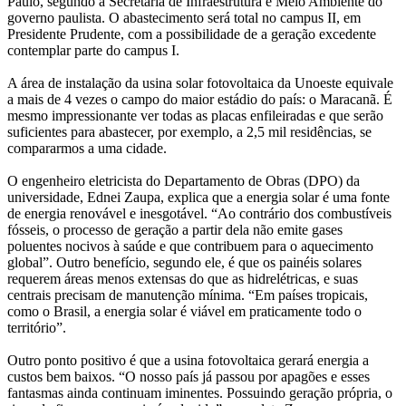
Paulo, segundo a Secretaria de Infraestrutura e Meio Ambiente do
governo paulista. O abastecimento será total no campus II, em
Presidente Prudente, com a possibilidade de a geração excedente
contemplar parte do campus I.
A área de instalação da usina solar fotovoltaica da Unoeste equivale
a mais de 4 vezes o campo do maior estádio do país: o Maracanã. É
mesmo impressionante ver todas as placas enfileiradas e que serão
suficientes para abastecer, por exemplo, a 2,5 mil residências, se
compararmos a uma cidade.
O engenheiro eletricista do Departamento de Obras (DPO) da
universidade, Ednei Zaupa, explica que a energia solar é uma fonte
de energia renovável e inesgotável. “Ao contrário dos combustíveis
fósseis, o processo de geração a partir dela não emite gases
poluentes nocivos à saúde e que contribuem para o aquecimento
global”. Outro benefício, segundo ele, é que os painéis solares
requerem áreas menos extensas do que as hidrelétricas, e suas
centrais precisam de manutenção mínima. “Em países tropicais,
como o Brasil, a energia solar é viável em praticamente todo o
território”.
Outro ponto positivo é que a usina fotovoltaica gerará energia a
custos bem baixos. “O nosso país já passou por apagões e esses
fantasmas ainda continuam iminentes. Possuindo geração própria, o