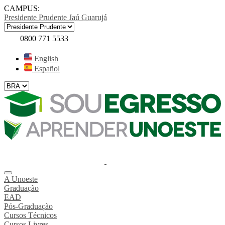
CAMPUS:
Presidente Prudente
Jaú
Guarujá
0800 771 5533
English
Español
A Unoeste
Graduação
EAD
Pós-Graduação
Cursos Técnicos
Cursos Livres