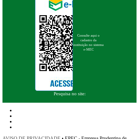
Consulte aqui o
cadastro da
instituição no sistema
e-MEC
Pesquisa no site:
AVISO DE PRIVACIDADE
• EPEC - Empresa Prudentina de