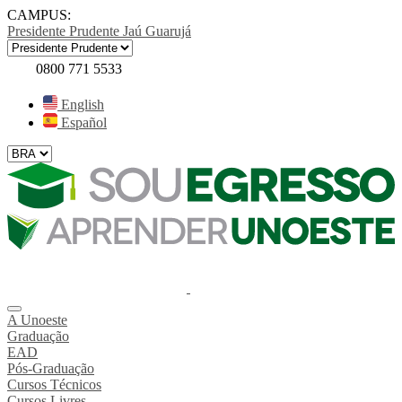
CAMPUS:
Presidente Prudente
Jaú
Guarujá
0800 771 5533
English
Español
A Unoeste
Graduação
EAD
Pós-Graduação
Cursos Técnicos
Cursos Livres