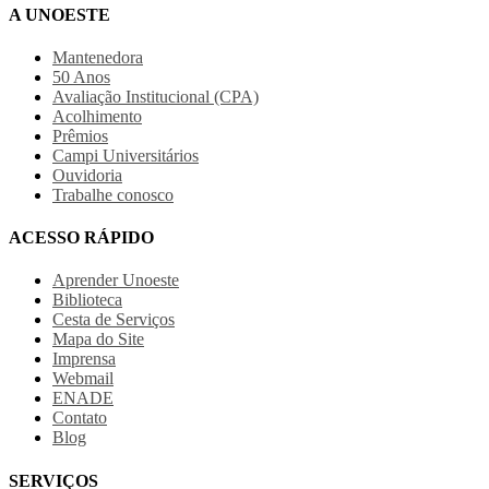
A UNOESTE
Mantenedora
50 Anos
Avaliação Institucional (CPA)
Acolhimento
Prêmios
Campi Universitários
Ouvidoria
Trabalhe conosco
ACESSO RÁPIDO
Aprender Unoeste
Biblioteca
Cesta de Serviços
Mapa do Site
Imprensa
Webmail
ENADE
Contato
Blog
SERVIÇOS