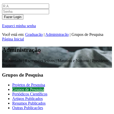
Fazer Login
Esqueci minha senha
Você está em:
Graduação
|
Administração
|
Grupos de Pesquisa
Página Inicial
Administração
Bacharelado |
8 semestres letivos | Matutino e Noturno
| Presidente
Prudente
Grupos de Pesquisa
Projetos de Pesquisa
Grupos de Pesquisa
Periódicos Científicos
Artigos Publicados
Resumos Publicados
Outras Publicações