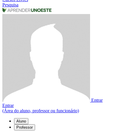
Pesquisa
Entrar
Entrar
(Área do aluno, professor ou funcionário)
Aluno
Professor