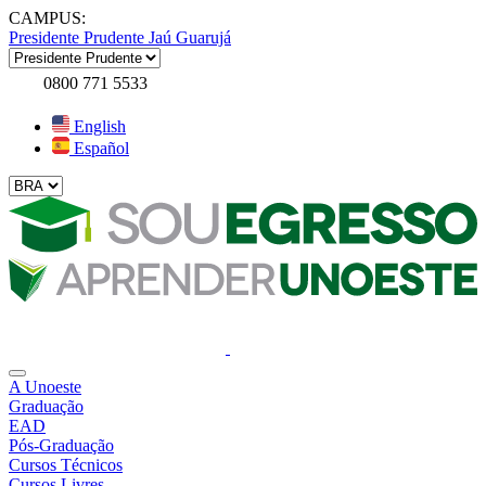
CAMPUS:
Presidente Prudente
Jaú
Guarujá
0800 771 5533
English
Español
A Unoeste
Graduação
EAD
Pós-Graduação
Cursos Técnicos
Cursos Livres