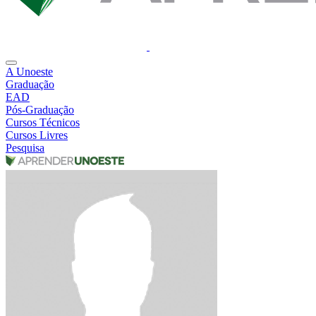
A Unoeste
Graduação
EAD
Pós-Graduação
Cursos Técnicos
Cursos Livres
Pesquisa