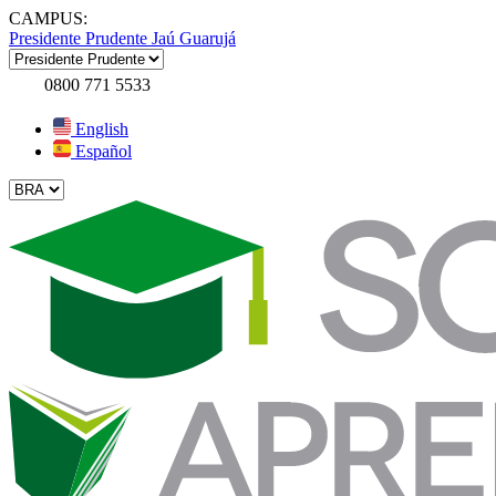
CAMPUS:
Presidente Prudente
Jaú
Guarujá
0800 771 5533
English
Español