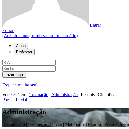
Entrar
Entrar
(Área do aluno, professor ou funcionário)
Aluno
Professor
Fazer Login
Esqueci minha senha
Você está em:
Graduação
|
Administração
|
Pesquisa Científica
Página Inicial
Administração
Bacharelado |
8 semestres letivos | Matutino e Noturno
| Presidente P