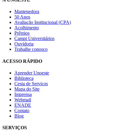
Mantenedora
50 Anos
Avaliação Institucional (CPA)
Acolhimento
Prêmios
Campi Universitários
Ouvidoria
Trabalhe conosco
ACESSO RÁPIDO
Aprender Unoeste
Biblioteca
Cesta de Serviços
Mapa do Site
Imprensa
Webmail
ENADE
Contato
Blog
SERVIÇOS