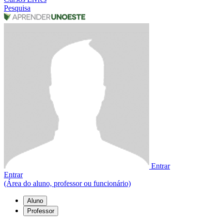
Pesquisa
Entrar
Entrar
(Área do aluno, professor ou funcionário)
Aluno
Professor