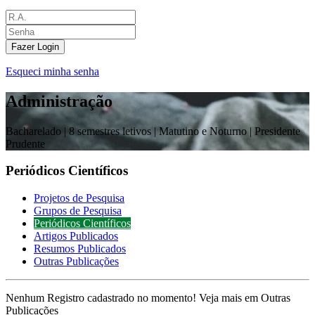
Fazer Login
Esqueci minha senha
Administração
Bacharelado |
8 semestres letivos | Matutino e Noturno
| Presidente
Prudente
Periódicos Científicos
Projetos de Pesquisa
Grupos de Pesquisa
Periódicos Científicos
Artigos Publicados
Resumos Publicados
Outras Publicações
Nenhum Registro cadastrado no momento! Veja mais em Outras
Publicações