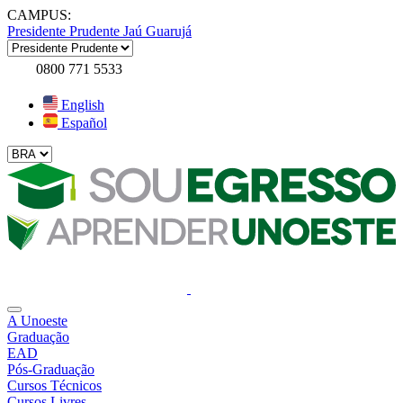
CAMPUS:
Presidente Prudente
Jaú
Guarujá
0800 771 5533
English
Español
A Unoeste
Graduação
EAD
Pós-Graduação
Cursos Técnicos
Cursos Livres