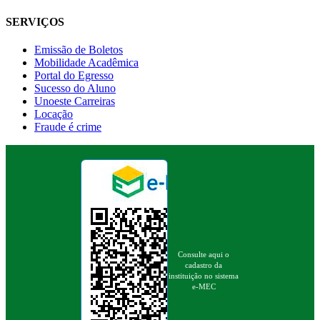
SERVIÇOS
Emissão de Boletos
Mobilidade Acadêmica
Portal do Egresso
Sucesso do Aluno
Unoeste Carreiras
Locação
Fraude é crime
Consulte aqui o
cadastro da
instituição no sistema
e-MEC