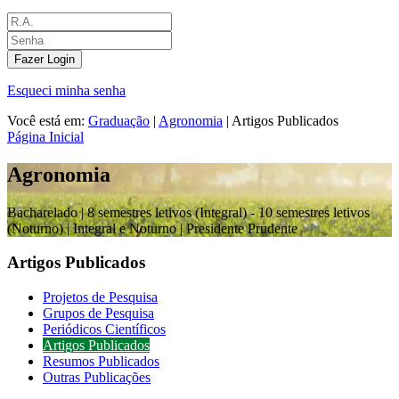
Fazer Login
Esqueci minha senha
Você está em:
Graduação
|
Agronomia
|
Artigos Publicados
Página Inicial
Agronomia
Bacharelado |
8 semestres letivos (Integral) - 10 semestres letivos
(Noturno) | Integral e Noturno
| Presidente Prudente
Artigos Publicados
Projetos de Pesquisa
Grupos de Pesquisa
Periódicos Científicos
Artigos Publicados
Resumos Publicados
Outras Publicações