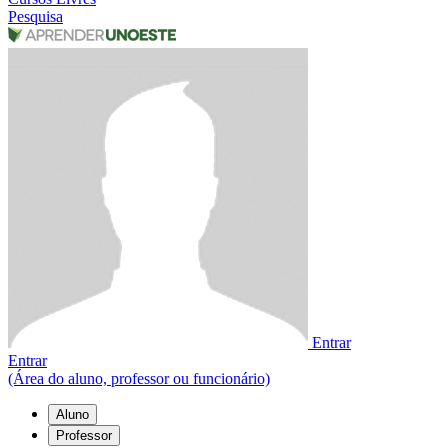
Pesquisa
Entrar
Entrar
(Área do aluno, professor ou funcionário)
Aluno
Professor