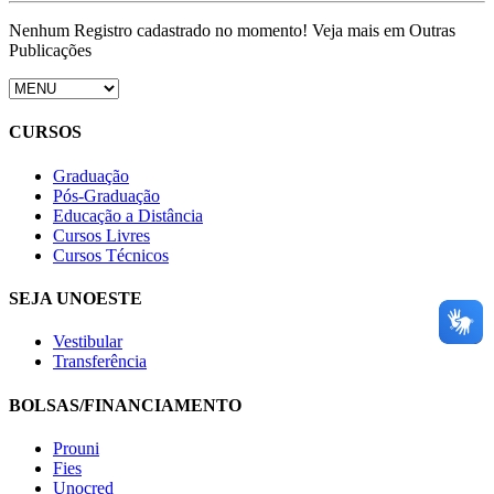
Nenhum Registro cadastrado no momento! Veja mais em Outras
Publicações
CURSOS
Graduação
Pós-Graduação
Educação a Distância
Cursos Livres
Cursos Técnicos
SEJA UNOESTE
Vestibular
Transferência
BOLSAS/FINANCIAMENTO
Prouni
Fies
Unocred