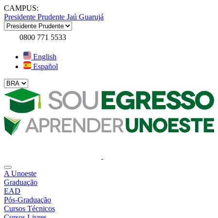
CAMPUS:
Presidente Prudente
Jaú
Guarujá
0800 771 5533
English
Español
A Unoeste
Graduação
EAD
Pós-Graduação
Cursos Técnicos
Cursos Livres