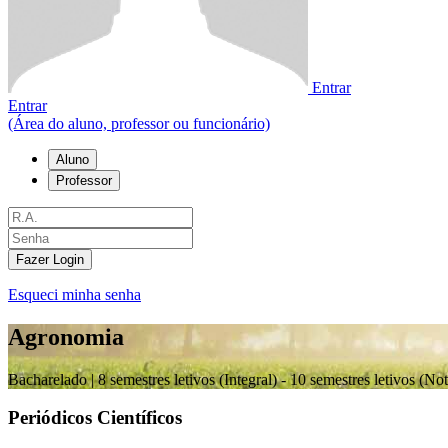
Entrar
Entrar
(Área do aluno, professor ou funcionário)
Aluno
Professor
Fazer Login
Esqueci minha senha
Agronomia
Bacharelado |
8 semestres letivos (Integral) - 10 semestres letivos (No
Periódicos Científicos