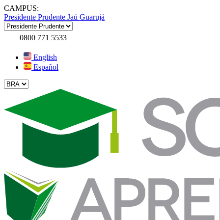
CAMPUS:
Presidente Prudente
Jaú
Guarujá
0800 771 5533
English
Español