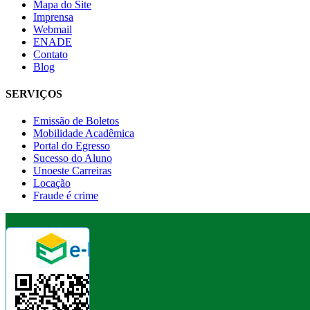
Mapa do Site
Imprensa
Webmail
ENADE
Contato
Blog
SERVIÇOS
Emissão de Boletos
Mobilidade Acadêmica
Portal do Egresso
Sucesso do Aluno
Unoeste Carreiras
Locação
Fraude é crime