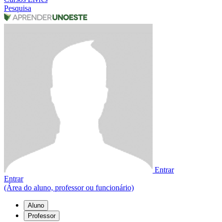
Pesquisa
Entrar
Entrar
(Área do aluno, professor ou funcionário)
Aluno
Professor