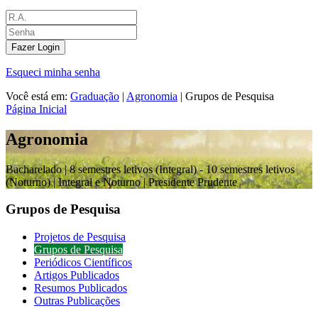
Fazer Login
Esqueci minha senha
Você está em:
Graduação
|
Agronomia
|
Grupos de Pesquisa
Página Inicial
Agronomia
Bacharelado |
8 semestres letivos (Integral) - 10 semestres letivos
(Noturno) | Integral e Noturno
| Presidente Prudente
Grupos de Pesquisa
Projetos de Pesquisa
Grupos de Pesquisa
Periódicos Científicos
Artigos Publicados
Resumos Publicados
Outras Publicações