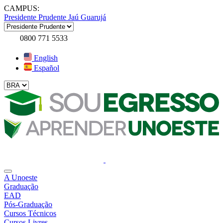
CAMPUS:
Presidente Prudente
Jaú
Guarujá
0800 771 5533
English
Español
A Unoeste
Graduação
EAD
Pós-Graduação
Cursos Técnicos
Cursos Livres