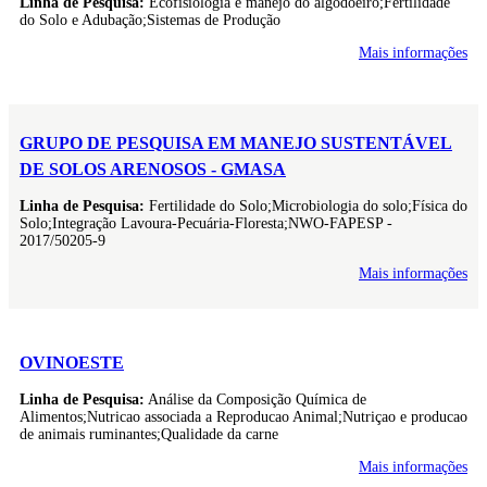
Linha de Pesquisa:
Ecofisiologia e manejo do algodoeiro;Fertilidade
do Solo e Adubação;Sistemas de Produção
Mais informações
GRUPO DE PESQUISA EM MANEJO SUSTENTÁVEL
DE SOLOS ARENOSOS - GMASA
Linha de Pesquisa:
Fertilidade do Solo;Microbiologia do solo;Física do
Solo;Integração Lavoura-Pecuária-Floresta;NWO-FAPESP -
2017/50205-9
Mais informações
OVINOESTE
Linha de Pesquisa:
Análise da Composição Química de
Alimentos;Nutricao associada a Reproducao Animal;Nutriçao e producao
de animais ruminantes;Qualidade da carne
Mais informações