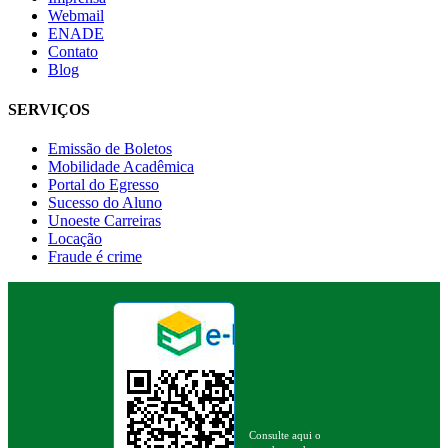
Webmail
ENADE
Contato
Blog
SERVIÇOS
Emissão de Boletos
Mobilidade Acadêmica
Portal do Egresso
Sucesso do Aluno
Unoeste Carreiras
Locação
Fraude é crime
Consulte aqui o