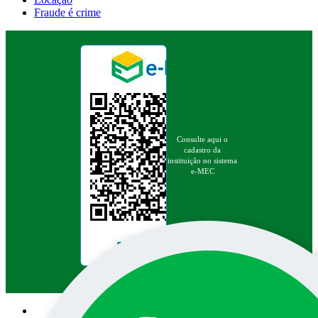
Fraude é crime
Consulte aqui o
cadastro da
instituição no sistema
e-MEC
Pesquisa no site: