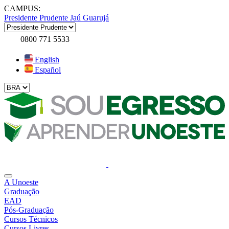
CAMPUS:
Presidente Prudente
Jaú
Guarujá
0800 771 5533
English
Español
A Unoeste
Graduação
EAD
Pós-Graduação
Cursos Técnicos
Cursos Livres