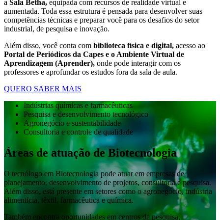
a
Sala Betha,
equipada com recursos de realidade virtual e
aumentada. Toda essa estrutura é pensada para desenvolver suas
competências técnicas e preparar você para os desafios do setor
industrial, de pesquisa e inovação.
Além disso, você conta com
biblioteca física e digital,
acesso ao
Portal de Periódicos da Capes e o Ambiente Virtual de
Aprendizagem (Aprender),
onde pode interagir com os
professores e aprofundar os estudos fora da sala de aula.
QUERO SABER MAIS
Indústrias químicas e farmacêuticas
Pesquisa e desenvolvimento tecnológico
Agronegócio e sustentabilidade
Consultoria e controle de qualidade
Áreas de atuação de Biotecnologia
O tecnólogo em Biotecnologia pode atuar em empresas de
planejamento, desenvolvimento de projetos, consultoria e pesquisa.
Além disso, está presente em setores como o agronegócio, indústria
alimentícia, têxtil, farmacêutica e química.
Também encontra oportunidades em centros de pesquisa,