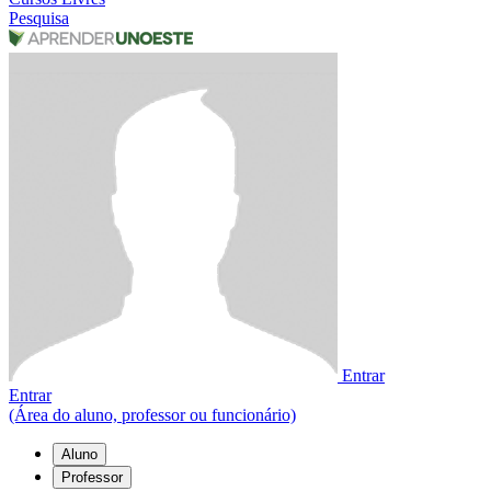
Pesquisa
Entrar
Entrar
(Área do aluno, professor ou funcionário)
Aluno
Professor