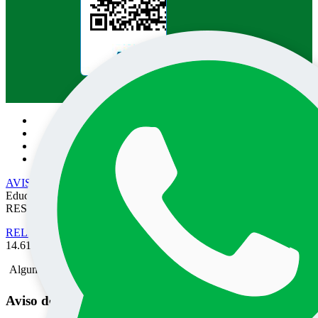
Pesquisa no site:
AVISO DE PRIVACIDADE
• EPEC - Empresa Prudentina de
Educação e Cultura SA/UNOESTE. TODOS OS DIREITOS
RESERVADOS
RELATÓRIO DE TRANSPARÊNCIA SALARIAL
- Lei nº
14.611 de 03 de Julho de 2023.
Alguma mensagem
Aviso de Privacidade do Portal UNOESTE