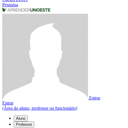
Pesquisa
Entrar
Entrar
(Área do aluno, professor ou funcionário)
Aluno
Professor