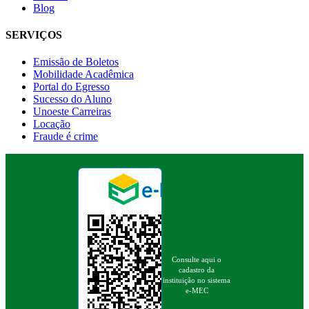
Blog
SERVIÇOS
Emissão de Boletos
Mobilidade Acadêmica
Portal do Egresso
Sucesso do Aluno
Unoeste Carreiras
Locação
Fraude é crime
Consulte aqui o
cadastro da
instituição no sistema
e-MEC