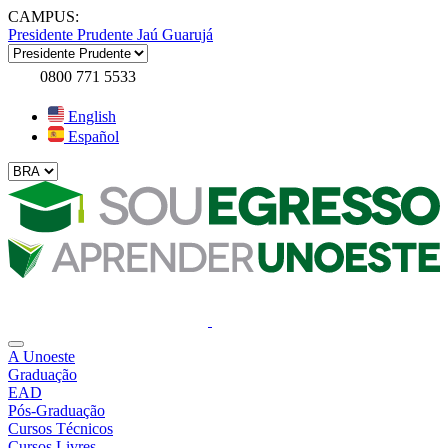
CAMPUS:
Presidente Prudente
Jaú
Guarujá
0800 771 5533
English
Español
A Unoeste
Graduação
EAD
Pós-Graduação
Cursos Técnicos
Cursos Livres