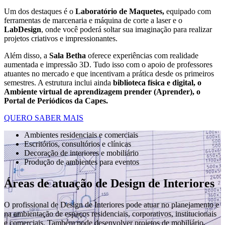
Um dos destaques é o
Laboratório de Maquetes,
equipado com
ferramentas de marcenaria e máquina de corte a laser e o
LabDesign
, onde você poderá soltar sua imaginação para realizar
projetos criativos e impressionantes.
Além disso, a
Sala Betha
oferece experiências com realidade
aumentada e impressão 3D. Tudo isso com o apoio de professores
atuantes no mercado e que incentivam a prática desde os primeiros
semestres. A estrutura inclui ainda
biblioteca física e digital, o
Ambiente virtual de aprendizagem prender (Aprender), o
Portal de Periódicos da Capes.
QUERO SABER MAIS
Ambientes residenciais e comerciais
Escritórios, consultórios e clínicas
Decoração de interiores e mobiliário
Produção de ambientes para eventos
Áreas de atuação de Design de Interiores
O profissional de Design de Interiores pode atuar no planejamento e
na ambientação de espaços residenciais, corporativos, institucionais
e comerciais. Também pode desenvolver projetos de mobiliário,