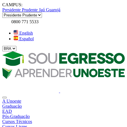
CAMPUS:
Presidente Prudente
Jaú
Guarujá
0800 771 5533
English
Español
A Unoeste
Graduação
EAD
Pós-Graduação
Cursos Técnicos
Cursos Livres