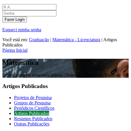
Fazer Login
Esqueci minha senha
Você está em:
Graduação
|
Matemática - Licenciatura
|
Artigos
Publicados
Página Inicial
Matemática
Licenciatura |
8 semestres letivos | Noturno
| Presidente Prudente
Artigos Publicados
Projetos de Pesquisa
Grupos de Pesquisa
Periódicos Científicos
Artigos Publicados
Resumos Publicados
Outras Publicações