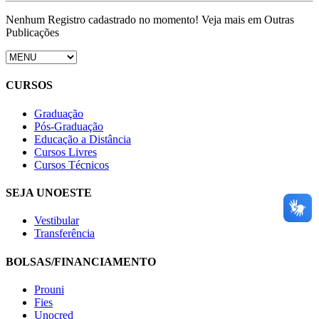
Nenhum Registro cadastrado no momento! Veja mais em Outras
Publicações
CURSOS
Graduação
Pós-Graduação
Educação a Distância
Cursos Livres
Cursos Técnicos
SEJA UNOESTE
Vestibular
Transferência
BOLSAS/FINANCIAMENTO
Prouni
Fies
Unocred