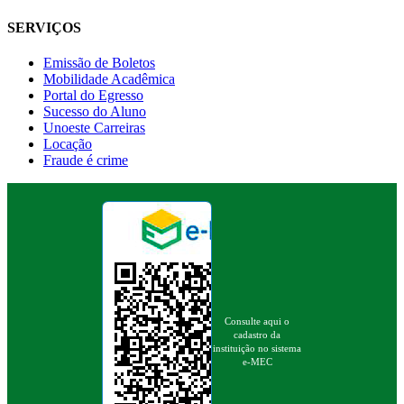
SERVIÇOS
Emissão de Boletos
Mobilidade Acadêmica
Portal do Egresso
Sucesso do Aluno
Unoeste Carreiras
Locação
Fraude é crime
Consulte aqui o
cadastro da
instituição no sistema
e-MEC