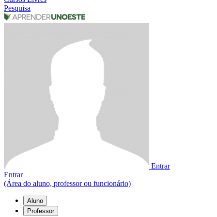
Pesquisa
Entrar
Entrar
(Área do aluno, professor ou funcionário)
Aluno
Professor