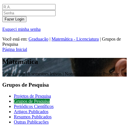
Fazer Login
Esqueci minha senha
Você está em:
Graduação
|
Matemática - Licenciatura
|
Grupos de
Pesquisa
Página Inicial
Matemática
Licenciatura |
8 semestres letivos | Noturno
| Presidente Prudente
Grupos de Pesquisa
Projetos de Pesquisa
Grupos de Pesquisa
Periódicos Científicos
Artigos Publicados
Resumos Publicados
Outras Publicações