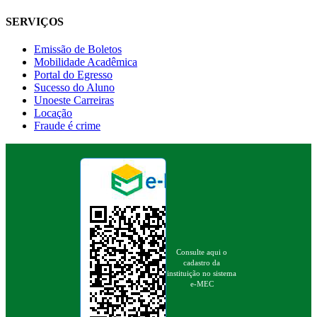
SERVIÇOS
Emissão de Boletos
Mobilidade Acadêmica
Portal do Egresso
Sucesso do Aluno
Unoeste Carreiras
Locação
Fraude é crime
Consulte aqui o
cadastro da
instituição no sistema
e-MEC