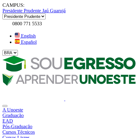
CAMPUS:
Presidente Prudente
Jaú
Guarujá
0800 771 5533
English
Español
A Unoeste
Graduação
EAD
Pós-Graduação
Cursos Técnicos
Cursos Livres