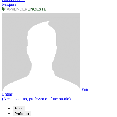
Pesquisa
Entrar
Entrar
(Área do aluno, professor ou funcionário)
Aluno
Professor