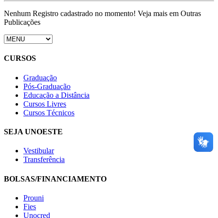
Nenhum Registro cadastrado no momento! Veja mais em Outras
Publicações
CURSOS
Graduação
Pós-Graduação
Educação a Distância
Cursos Livres
Cursos Técnicos
SEJA UNOESTE
Vestibular
Transferência
BOLSAS/FINANCIAMENTO
Prouni
Fies
Unocred