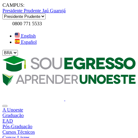
CAMPUS:
Presidente Prudente
Jaú
Guarujá
0800 771 5533
English
Español
A Unoeste
Graduação
EAD
Pós-Graduação
Cursos Técnicos
Cursos Livres