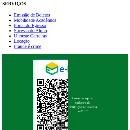
SERVIÇOS
Emissão de Boletos
Mobilidade Acadêmica
Portal do Egresso
Sucesso do Aluno
Unoeste Carreiras
Locação
Fraude é crime
Consulte aqui o
cadastro da
instituição no sistema
e-MEC