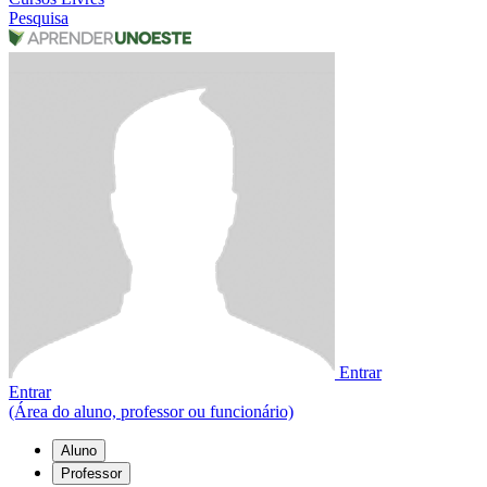
Pesquisa
Entrar
Entrar
(Área do aluno, professor ou funcionário)
Aluno
Professor