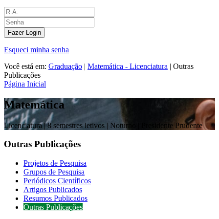
Fazer Login
Esqueci minha senha
Você está em:
Graduação
|
Matemática - Licenciatura
|
Outras
Publicações
Página Inicial
Matemática
Licenciatura |
8 semestres letivos | Noturno
| Presidente Prudente
Outras Publicações
Projetos de Pesquisa
Grupos de Pesquisa
Periódicos Científicos
Artigos Publicados
Resumos Publicados
Outras Publicações