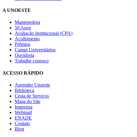
A UNOESTE
Mantenedora
50 Anos
Avaliação Institucional (CPA)
Acolhimento
Prêmios
Campi Universitários
Ouvidoria
Trabalhe conosco
ACESSO RÁPIDO
Aprender Unoeste
Biblioteca
Cesta de Serviços
Mapa do Site
Imprensa
Webmail
ENADE
Contato
Blog