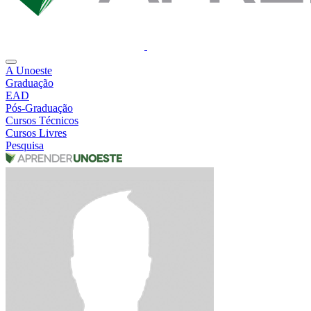
A Unoeste
Graduação
EAD
Pós-Graduação
Cursos Técnicos
Cursos Livres
Pesquisa