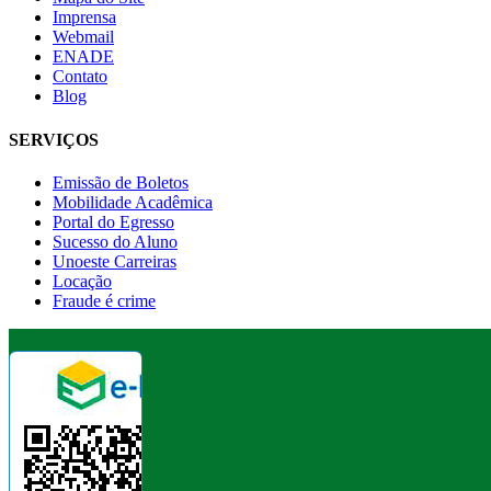
Imprensa
Webmail
ENADE
Contato
Blog
SERVIÇOS
Emissão de Boletos
Mobilidade Acadêmica
Portal do Egresso
Sucesso do Aluno
Unoeste Carreiras
Locação
Fraude é crime