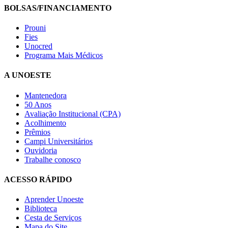
BOLSAS/FINANCIAMENTO
Prouni
Fies
Unocred
Programa Mais Médicos
A UNOESTE
Mantenedora
50 Anos
Avaliação Institucional (CPA)
Acolhimento
Prêmios
Campi Universitários
Ouvidoria
Trabalhe conosco
ACESSO RÁPIDO
Aprender Unoeste
Biblioteca
Cesta de Serviços
Mapa do Site