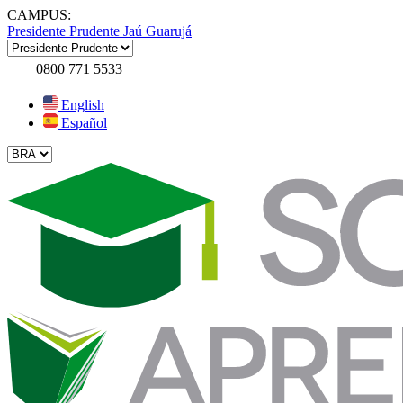
CAMPUS:
Presidente Prudente
Jaú
Guarujá
0800 771 5533
English
Español