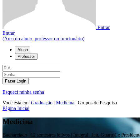
Entrar
Entrar
(Área do aluno, professor ou funcionário)
Aluno
Professor
Fazer Login
Esqueci minha senha
Você está em:
Graduação
|
Medicina
|
Grupos de Pesquisa
Página Inicial
Medicina
Bacharelado |
12 semestres letivos | Integral
| Jaú, Guarujá e Presiden