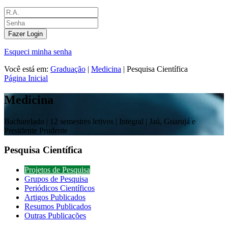
Fazer Login
Esqueci minha senha
Você está em:
Graduação
|
Medicina
|
Pesquisa Científica
Página Inicial
Medicina
Bacharelado |
12 semestres letivos | Integral
| Jaú, Guarujá e
Presidente Prudente
Pesquisa Científica
Projetos de Pesquisa
Grupos de Pesquisa
Periódicos Científicos
Artigos Publicados
Resumos Publicados
Outras Publicações