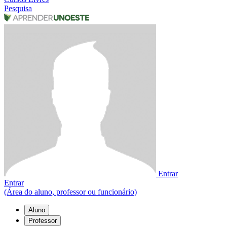
Pesquisa
Entrar
Entrar
(Área do aluno, professor ou funcionário)
Aluno
Professor