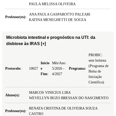
PAULA MELISSA OLIVEIRA
ANA PAULA GASPAROTTO PALEARI
Professor(es):
KATINA MENEGHETTI DE SOUZA
Microbiota intestinal e prognóstico na UTI: da
disbiose às IRAS
[+]
PROBIC:
sem bolsista
Início
Mês/Ano:
(Programa de
Protocolo:
10027
e
5/2026 -
Programa:
Bolsa de
Fim:
4/2027
Iniciação
Científica)
MARCOS VINICIUS LIRA
Aluno(s):
WEVELLYN BUZO BRESSAN DO NASCIMENTO
RENATA CRISTINA DE OLIVEIRA SOUZA
Professor(es):
CASTRO