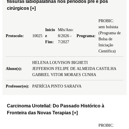
fissuras labiopalatinas nos períodos pré e pós
cirúrgicos
[+]
PROBIC:
sem bolsista
Início
Mês/Ano:
(Programa de
Protocolo:
10025
e
8/2026 -
Programa:
Bolsa de
Fim:
7/2027
Iniciação
Científica)
HELENA LOUVISON BIGHETI
Aluno(s):
JEFFERSON FELIPE DE ALMEIDA CASTILHA
GABRIEL VITOR MORAES CUNHA
Professor(es):
PATRÍCIA PINTO SARAIVA
Carcinoma Urotelial: Do Passado Histórico à
Fronteira das Novas Terapias
[+]
PROBIC: