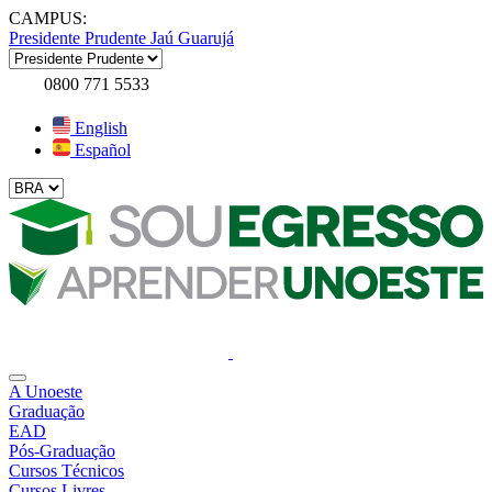
CAMPUS:
Presidente Prudente
Jaú
Guarujá
0800 771 5533
English
Español
A Unoeste
Graduação
EAD
Pós-Graduação
Cursos Técnicos
Cursos Livres