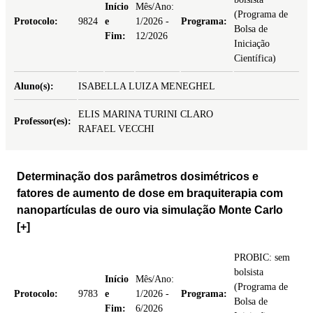
Início
Mês/Ano:
(Programa de
Protocolo:
9824
e
1/2026 -
Programa:
Bolsa de
Fim:
12/2026
Iniciação
Científica)
Aluno(s):
ISABELLA LUIZA MENEGHEL
ELIS MARINA TURINI CLARO
Professor(es):
RAFAEL VECCHI
Determinação dos parâmetros dosimétricos e
fatores de aumento de dose em braquiterapia com
nanopartículas de ouro via simulação Monte Carlo
[+]
PROBIC: sem
bolsista
Início
Mês/Ano:
(Programa de
Protocolo:
9783
e
1/2026 -
Programa:
Bolsa de
Fim:
6/2026