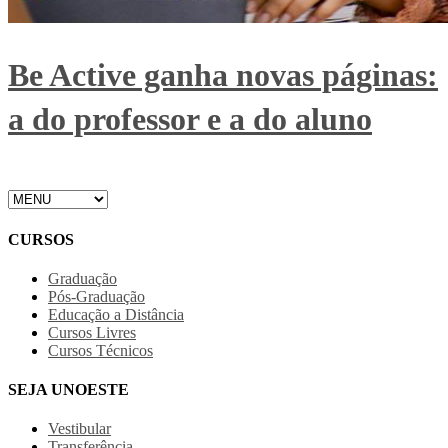
Be Active ganha novas páginas:
a do professor e a do aluno
CURSOS
Graduação
Pós-Graduação
Educação a Distância
Cursos Livres
Cursos Técnicos
SEJA UNOESTE
Vestibular
Transferência