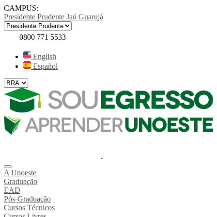
CAMPUS:
Presidente Prudente
Jaú
Guarujá
0800 771 5533
English
Español
A Unoeste
Graduação
EAD
Pós-Graduação
Cursos Técnicos
Cursos Livres