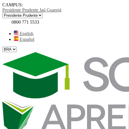
CAMPUS:
Presidente Prudente
Jaú
Guarujá
0800 771 5533
English
Español