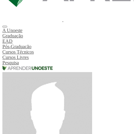
A Unoeste
Graduação
EAD
Pós-Graduação
Cursos Técnicos
Cursos Livres
Pesquisa