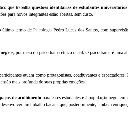
tico que trabalha
questões identitárias de estudantes universitário
ões para novos integrantes estão abertas, sem custo.
do último termo de
Psicologia
Pedro Lucas dos Santos, com supervisão 
.
 negros,
por meio do psicodrama étnico racial. O psicodrama é uma ab
articipantes atuam como protagonistas, coadjuvantes e espectadores. E
reensão mais profunda de suas próprias emoções.
spaços de acolhimento
para esses estudantes e à população negra em g
r desenvolver um trabalho bacana que, posteriormente, também enriqueç