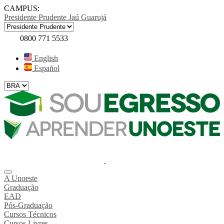
CAMPUS:
Presidente Prudente
Jaú
Guarujá
0800 771 5533
English
Español
A Unoeste
Graduação
EAD
Pós-Graduação
Cursos Técnicos
Cursos Livres