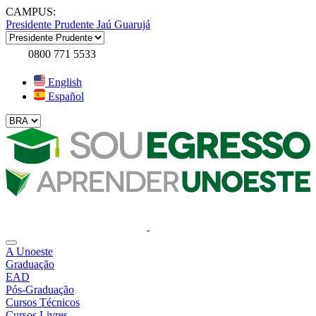
CAMPUS:
Presidente Prudente
Jaú
Guarujá
0800 771 5533
English
Español
A Unoeste
Graduação
EAD
Pós-Graduação
Cursos Técnicos
Cursos Livres