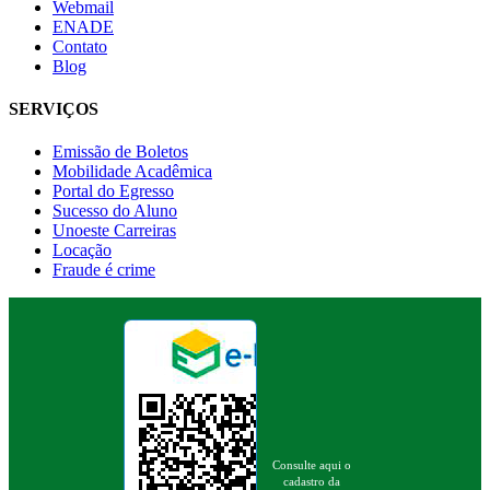
Webmail
ENADE
Contato
Blog
SERVIÇOS
Emissão de Boletos
Mobilidade Acadêmica
Portal do Egresso
Sucesso do Aluno
Unoeste Carreiras
Locação
Fraude é crime
Consulte aqui o
cadastro da