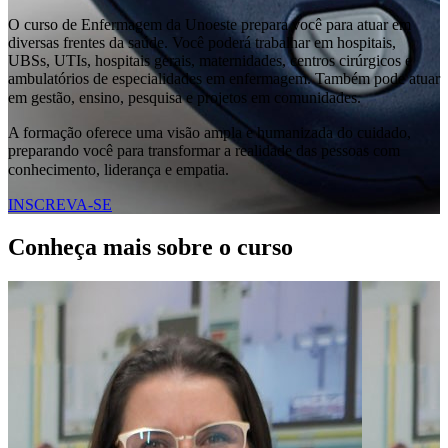
O curso de Enfermagem da Unoeste prepara você para atuar em
diversas frentes da saúde. Você poderá trabalhar em hospitais,
UBSs, UTIs, hospitais gerais, maternidades, centros cirúrgicos e
ambulatórios de especialidades em enfermagem. Também pode atuar
em gestão, ensino, pesquisa e projetos em comunidades.
A formação oferece uma visão ampla e humanizada do cuidado,
preparando você para transformar a realidade das pessoas com
conhecimento, liderança e empatia.
INSCREVA-SE
Conheça mais sobre o curso