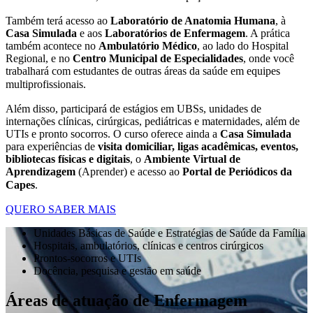
Também terá acesso ao
Laboratório de Anatomia Humana
, à
Casa Simulada
e aos
Laboratórios de Enfermagem
. A prática
também acontece no
Ambulatório Médico
, ao lado do Hospital
Regional, e no
Centro Municipal de Especialidades
, onde você
trabalhará com estudantes de outras áreas da saúde em equipes
multiprofissionais.
Além disso, participará de estágios em UBSs, unidades de
internações clínicas, cirúrgicas, pediátricas e maternidades, além de
UTIs e pronto socorros. O curso oferece ainda a
Casa Simulada
para experiências de
visita domiciliar, ligas acadêmicas, eventos,
bibliotecas físicas e digitais
, o
Ambiente Virtual de
Aprendizagem
(Aprender) e acesso ao
Portal de Periódicos da
Capes
.
QUERO SABER MAIS
Unidades Básicas de Saúde e Estratégias de Saúde da Família
Hospitais, ambulatórios, clínicas e centros cirúrgicos
Prontos-socorros e UTIs
Docência, pesquisa e gestão em saúde
Áreas de atuação de Enfermagem