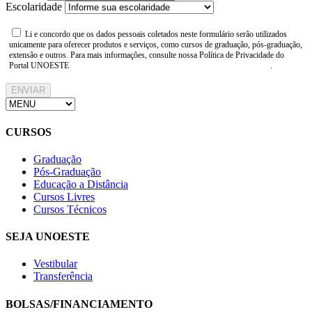
Escolaridade
Li e concordo que os dados pessoais coletados neste formulário serão utilizados
unicamente para oferecer produtos e serviços, como cursos de graduação, pós-graduação,
extensão e outros. Para mais informações, consulte nossa Política de Privacidade do
Portal UNOESTE
https://www.unoeste.br/politica-de-privacidade
.
ENVIAR
CURSOS
Graduação
Pós-Graduação
Educação a Distância
Cursos Livres
Cursos Técnicos
SEJA UNOESTE
Vestibular
Transferência
BOLSAS/FINANCIAMENTO