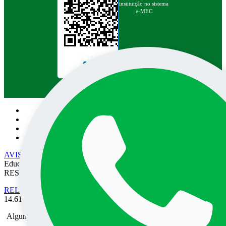
instituição no sistema
e-MEC
Pesquisa no site:
AVISO DE PRIVACIDADE
• EPEC - Empresa Prudentina de
Educação e Cultura SA/UNOESTE. TODOS OS DIREITOS
RESERVADOS
RELATÓRIO DE TRANSPARÊNCIA SALARIAL
- Lei nº
14.611 de 03 de Julho de 2023.
Alguma mensagem