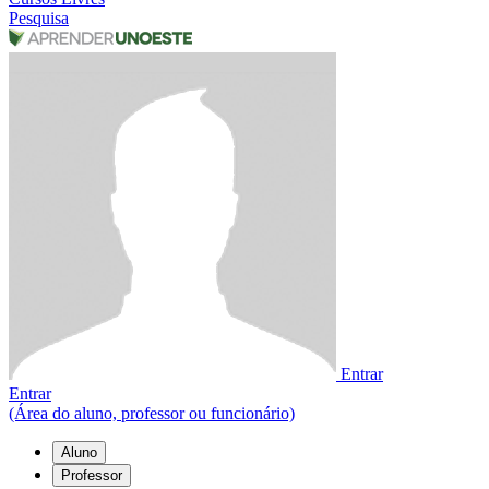
Pesquisa
Entrar
Entrar
(Área do aluno, professor ou funcionário)
Aluno
Professor