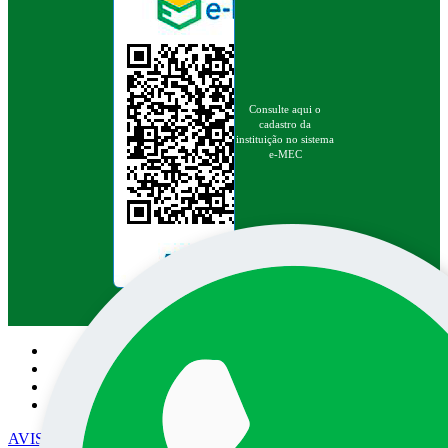
Consulte aqui o
cadastro da
instituição no sistema
e-MEC
Pesquisa no site:
AVISO DE PRIVACIDADE
• EPEC - Empresa Prudentina de