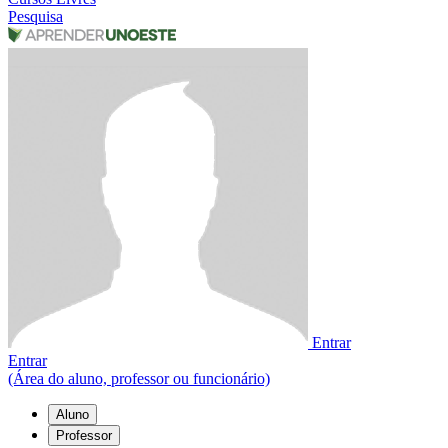
Pesquisa
Entrar
Entrar
(Área do aluno, professor ou funcionário)
Aluno
Professor