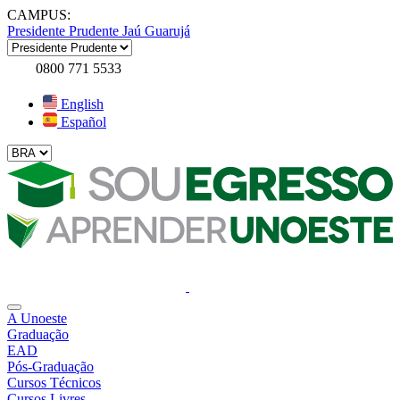
CAMPUS:
Presidente Prudente
Jaú
Guarujá
0800 771 5533
English
Español
A Unoeste
Graduação
EAD
Pós-Graduação
Cursos Técnicos
Cursos Livres