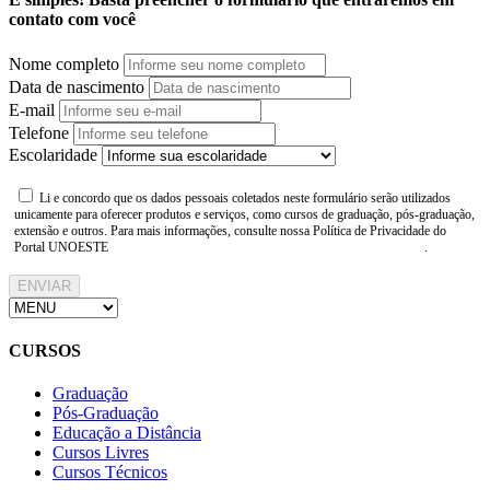
contato com você
Nome completo
Data de nascimento
E-mail
Telefone
Escolaridade
Li e concordo que os dados pessoais coletados neste formulário serão utilizados
unicamente para oferecer produtos e serviços, como cursos de graduação, pós-graduação,
extensão e outros. Para mais informações, consulte nossa Política de Privacidade do
Portal UNOESTE
https://www.unoeste.br/politica-de-privacidade
.
ENVIAR
CURSOS
Graduação
Pós-Graduação
Educação a Distância
Cursos Livres
Cursos Técnicos