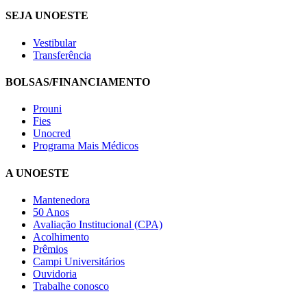
SEJA UNOESTE
Vestibular
Transferência
BOLSAS/FINANCIAMENTO
Prouni
Fies
Unocred
Programa Mais Médicos
A UNOESTE
Mantenedora
50 Anos
Avaliação Institucional (CPA)
Acolhimento
Prêmios
Campi Universitários
Ouvidoria
Trabalhe conosco