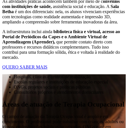
As atividades práticas acontecem também por meio de c
onvênios
com instituições de saúde,
assistência social e educação. A
Sala
Betha
é um dos diferenciais: nela, os alunos vivenciam experiências
com tecnologias como realidade aumentada e impressão 3D,
ampliando a compreensão sobre ferramentas inovadoras da área.
A infraestrutura inclui ainda
biblioteca física e virtual, acesso ao
Portal de Periódicos da Capes e o Ambiente Virtual de
Aprendizagem (Aprender),
que permite contato direto com
professores e recursos didáticos complementares. Tudo isso
contribui para uma formação sólida, ética e voltada à realidade do
mercado.
QUERO SABER MAIS
Hospitais, clínicas e centros de reabilitação
Escolas regulares e instituições de educação especial
ONGs, projetos sociais e políticas públicas
Consultórios próprios e atendimentos domiciliares
Áreas de atuação de Terapia Ocupacional
O campo de atuação da Terapia Ocupacional é amplo e em
crescimento. O profissional pode trabalhar com crianças, adultos ou
idosos, em instituições públicas ou privadas, ONGs e até em