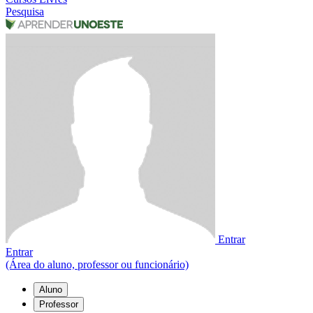
Pesquisa
Entrar
Entrar
(Área do aluno, professor ou funcionário)
Aluno
Professor