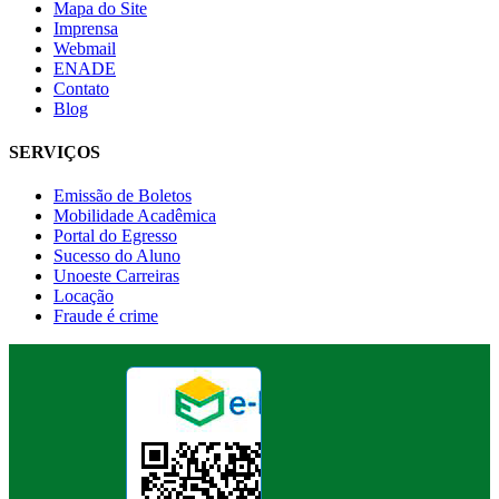
Mapa do Site
Imprensa
Webmail
ENADE
Contato
Blog
SERVIÇOS
Emissão de Boletos
Mobilidade Acadêmica
Portal do Egresso
Sucesso do Aluno
Unoeste Carreiras
Locação
Fraude é crime