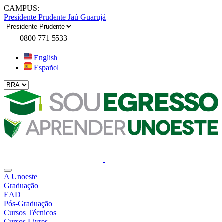
CAMPUS:
Presidente Prudente
Jaú
Guarujá
0800 771 5533
English
Español
A Unoeste
Graduação
EAD
Pós-Graduação
Cursos Técnicos
Cursos Livres